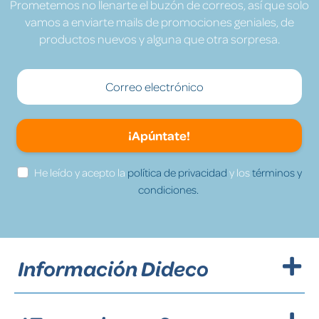
Prometemos no llenarte el buzón de correos, así que solo
vamos a enviarte mails de promociones geniales, de
productos nuevos y alguna que otra sorpresa.
¡Apúntate!
He leído y acepto la
política de privacidad
y los
términos y
condiciones.
Información Dideco