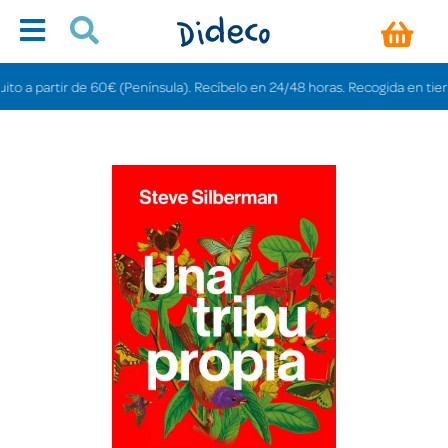
a partir de 60€ (Península). Recíbelo en 24/48 horas. Recogida en tiendas g