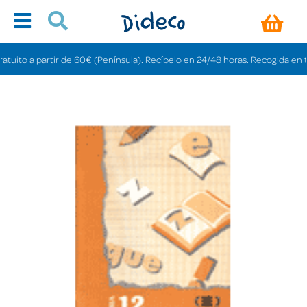
to a partir de 60€ (Península). Recíbelo en 24/48 horas. Recogida en tiendas