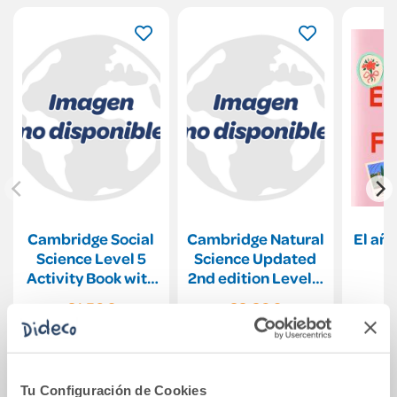
Cambridge Social
Cambridge Natural
El año
Science Level 5
Science Updated
Activity Book with
2nd edition Level 2
Digital Pack
Activity Book with
21,50€
22,60€
Digital Pack
Comprar
Comprar
Tu Configuración de Cookies