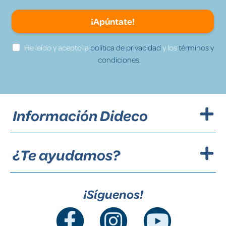
¡Apúntate!
He leído y acepto la
política de privacidad
y los
términos y
condiciones.
Información Dideco
¿Te ayudamos?
¡Síguenos!