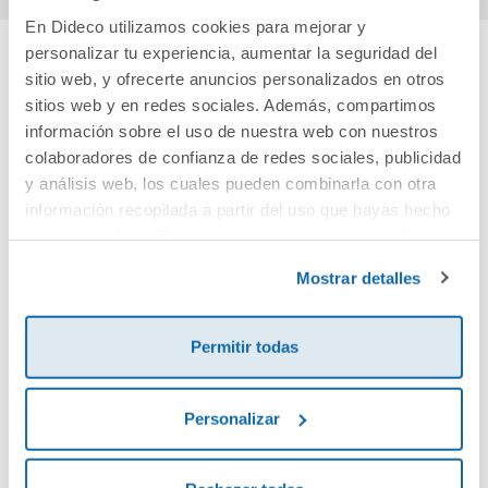
En Dideco utilizamos cookies para mejorar y
personalizar tu experiencia, aumentar la seguridad del
sitio web, y ofrecerte anuncios personalizados en otros
Cuéntanos tu opinión
sitios web y en redes sociales. Además, compartimos
información sobre el uso de nuestra web con nuestros
¡Sé el primero en valorar este producto!
colaboradores de confianza de redes sociales, publicidad
y análisis web, los cuales pueden combinarla con otra
información recopilada a partir del uso que hayas hecho
Debes iniciar sesión para poder valorarlo
de sus servicios. Para más información consulta la
Política de Cookies
y la
Política de Privacidad
.
Mostrar detalles
Permitir todas
Personalizar
Envía tu opinión