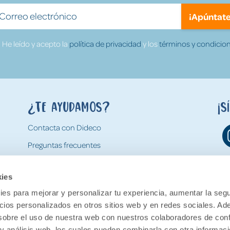
¡Apúntate
He leído y acepto la
política de privacidad
y los
términos y condicion
¿Te ayudamos?
¡S
Contacta con Dideco
Preguntas frecuentes
Formas de pago
kies
Gastos y condiciones de envío
es para mejorar y personalizar tu experiencia, aumentar la segu
Devoluciones
ncios personalizados en otros sitios web y en redes sociales. A
obre el uso de nuestra web con nuestros colaboradores de con
 y análisis web, los cuales pueden combinarla con otra informac