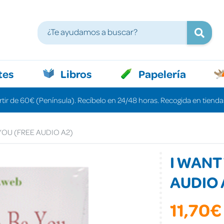
tes
Libros
Papelería
rtir de 60€ (Península). Recíbelo en 24/48 horas. Recogida en tiendas
YOU (FREE AUDIO A2)
I WANT
AUDIO 
11,70€