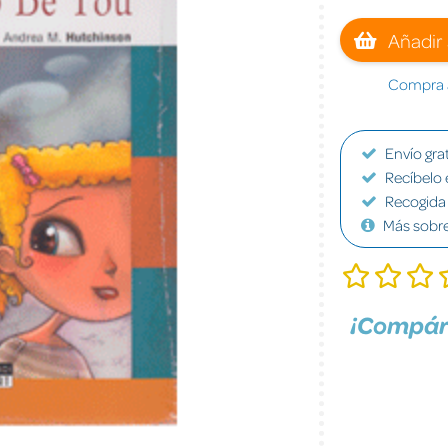
Añadir 
Compra a
Envío grat
Recíbelo 
Recogida 
Más sobr
¡Compár