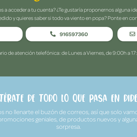
 a acceder a tu cuenta? ¿Te gustaría proponernos alguna i
edido y quieres saber si todo va viento en popa? Ponte en co
916597360
rio de atención telefónica: de Lunes a Viernes, de 9:00h a 17
ntérate de todo lo que pasa en Dide
no llenarte el buzón de correos, así que solo vamo
promociones geniales, de productos nuevos y algun
sorpresa.