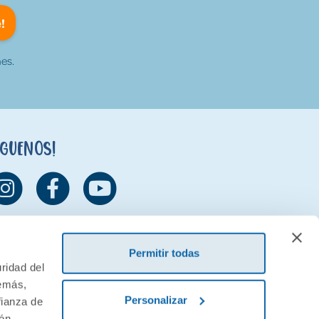
!
es.
íguenos!
Permitir todas
ridad del
demás,
Personalizar
fianza de
ión