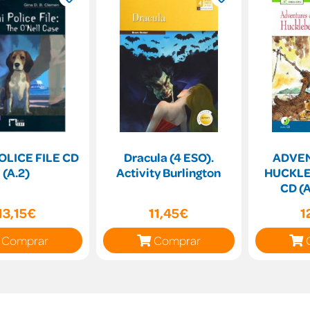
OLICE FILE CD
Dracula (4 ESO).
ADVEN
(A.2)
Activity Burlington
HUCKLE
CD (
13,15€
11,45€
1
Comprar
Comprar