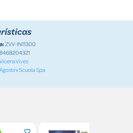
rísticas
a:
ZVV-IN11300
8468204321
Vicens Vives
Agostini Scuola Spa