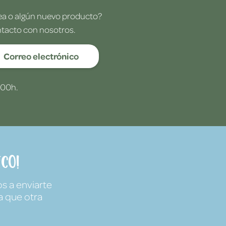
dea o algún nuevo producto?
ntacto con nosotros.
Correo electrónico
:00h.
co!
s a enviarte
a que otra