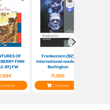
TURES OF
Frankestein (B2)
A christm
BERRY FINN
International readers.
ESO).
A2-B1) FW
Burlington
Burl
2,50€
11,55€
10
Comprar
Comprar
C