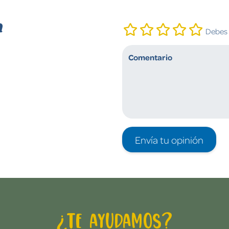
n
Debes i
Envía tu opinión
¿Te ayudamos?