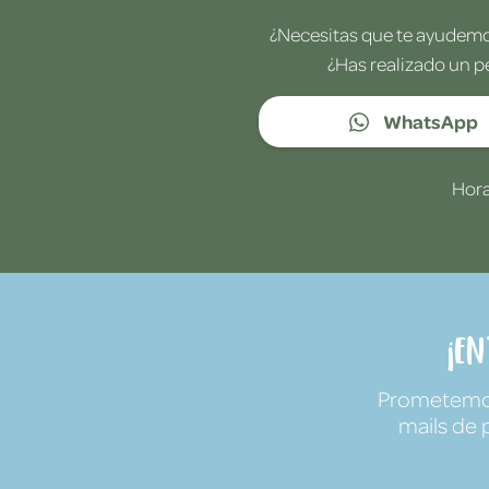
¿Necesitas que te ayudemos
¿Has realizado un p
WhatsApp
Hora
¡E
Prometemos 
mails de 