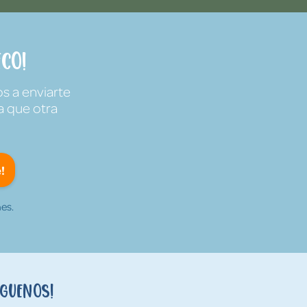
co!
s a enviarte
a que otra
!
es.
íguenos!