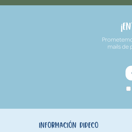
¡E
Prometemos 
mails de 
Información Dideco