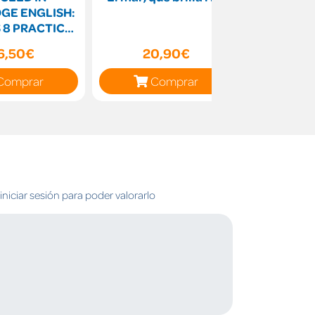
GE ENGLISH:
 8 PRACTICE
TUDENT BOOK
6,50€
20,90€
1
2018)
Comprar
Comprar
C
niciar sesión para poder valorarlo