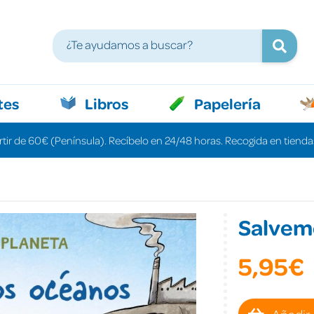
tes
Libros
Papelería
rtir de 60€ (Península). Recíbelo en 24/48 horas. Recogida en tiendas
Salvem
5,95€
Añadir 