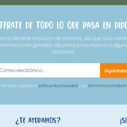
ntérate de todo lo que pasa en Dide
no llenarte el buzón de correos, así que solo vamo
promociones geniales, de productos nuevos y algun
sorpresa.
¡Apúntate
He leído y acepto la
política de privacidad
y los
términos y condicion
¿Te ayudamos?
¡S