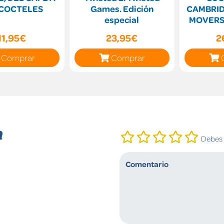
 COCTELES
Games. Edición
CAMBRID
especial
MOVERS
TESTS S
11,95€
23,95€
2
(
Comprar
Comprar
n
Debes i