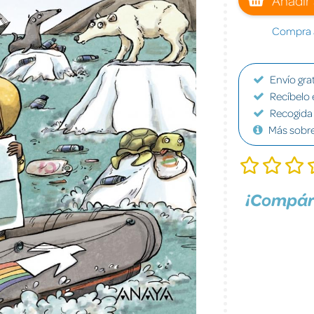
Compra a
Envío grat
Recíbelo 
Recogida 
Más sobr
¡Compár