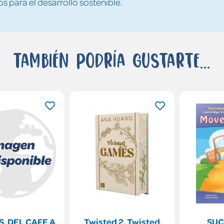
s para el desarrollo sostenible.
También podría gustarte...
S, DEL CAFE A
Twisted 2. Twisted
SUC