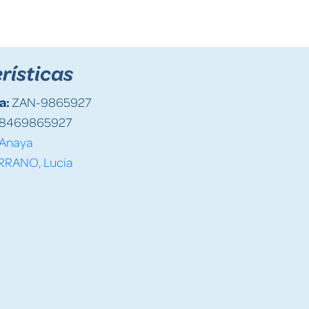
rísticas
a:
ZAN-9865927
8469865927
Anaya
RRANO, Lucia