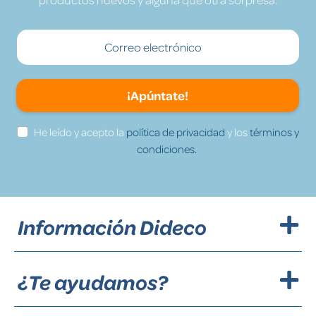
¡Apúntate!
He leído y acepto la
política de privacidad
y los
términos y
condiciones.
Información Dideco
¿Te ayudamos?