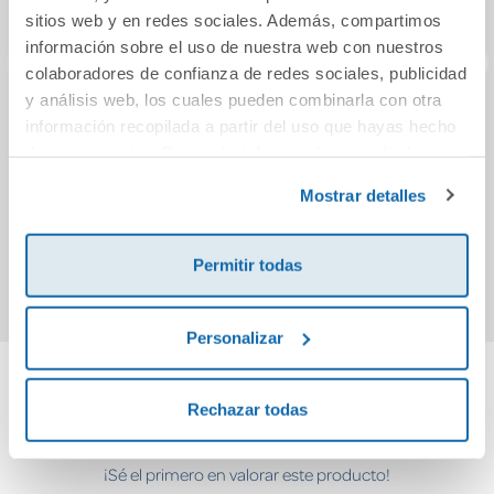
sitios web y en redes sociales. Además, compartimos
información sobre el uso de nuestra web con nuestros
colaboradores de confianza de redes sociales, publicidad
y análisis web, los cuales pueden combinarla con otra
Culpa tuya
Donde fuimos
Pap
información recopilada a partir del uso que hayas hecho
(Culpables 2)
invencibles
de sus servicios. Para más información consulta la
Política de Cookies
y la
Política de Privacidad
.
Mostrar detalles
11,95€
11,95€
Comprar
Comprar
Permitir todas
Personalizar
Cuéntanos tu opinión
Rechazar todas
¡Sé el primero en valorar este producto!