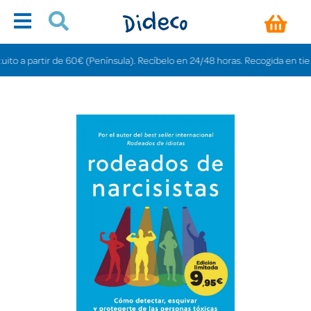
 a partir de 60€ (Península). Recíbelo en 24/48 horas. Recogida en tiendas 