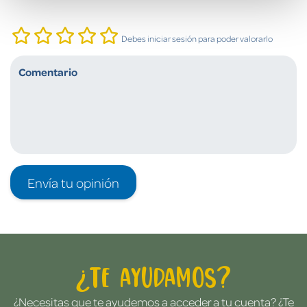
Debes iniciar sesión para poder valorarlo
Envía tu opinión
¿Te ayudamos?
¿Necesitas que te ayudemos a acceder a tu cuenta? ¿Te