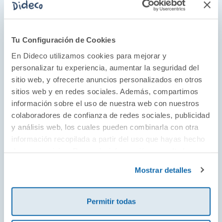
Desde los viejos franciscanos que a lomos de
mulas fundaron las míticas misiones
californianas a los hispanistas y escritores
Tu Configuración de Cookies
exiliados que a pesar de la nostalgia nunca
En Dideco utilizamos cookies para mejorar y
lograron regresar. De los militares
personalizar tu experiencia, aumentar la seguridad del
norteamericanos que llenaron la España
sitio web, y ofrecerte anuncios personalizados en otros
agridulce de los años cincuenta de bases,
sitios web y en redes sociales. Además, compartimos
dólares y cigarrillos rubios a un impetuoso
información sobre el uso de nuestra web con nuestros
estudiante dispuesto a cualquier cosa por una
colaboradores de confianza de redes sociales, publicidad
mujer. Con todos ellos entreverados en la propia
y análisis web, los cuales pueden combinarla con otra
información recopilada a partir del uso que hayas hecho
historia de Blanca, Misión Olvido compone una
de sus servicios. Para más información consulta la
narración emotiva e intensamente humana.
Política de Cookies
y la
Política de Privacidad
.
Mostrar detalles
Una novela luminosa, un tributo a las segundas
Permitir todas
oportunidades, la reconciliación y la reconstrucción.