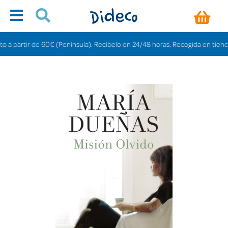
artir de 60€ (Península). Recíbelo en 24/48 horas. Recogida en tiendas grat