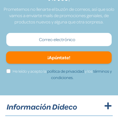
Prometemos no llenarte el buzón de correos, así que solo
vamos a enviarte mails de promociones geniales, de
productos nuevos y alguna que otra sorpresa.
¡Apúntate!
He leído y acepto la
política de privacidad
y los
términos y
condiciones.
Información Dideco