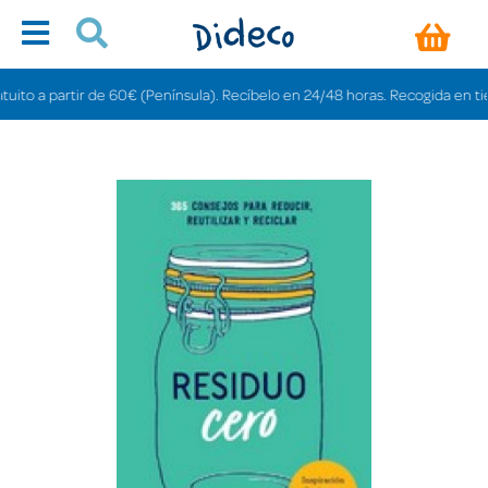
o a partir de 60€ (Península). Recíbelo en 24/48 horas. Recogida en tiendas 