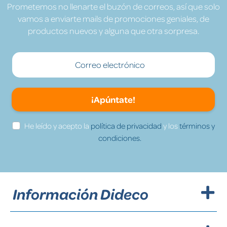
Prometemos no llenarte el buzón de correos, así que solo
vamos a enviarte mails de promociones geniales, de
productos nuevos y alguna que otra sorpresa.
¡Apúntate!
He leído y acepto la
política de privacidad
y los
términos y
condiciones.
Información Dideco