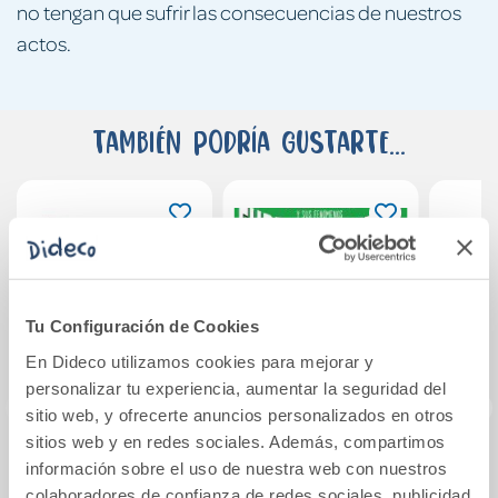
no tengan que sufrir las consecuencias de nuestros
actos.
También podría gustarte...
Tu Configuración de Cookies
En Dideco utilizamos cookies para mejorar y
personalizar tu experiencia, aumentar la seguridad del
sitio web, y ofrecerte anuncios personalizados en otros
sitios web y en redes sociales. Además, compartimos
Pipa y Otto en el
Curiosonautas. El
Mini 
información sobre el uso de nuestra web con nuestros
campo
planeta Tierra y
es
colaboradores de confianza de redes sociales, publicidad