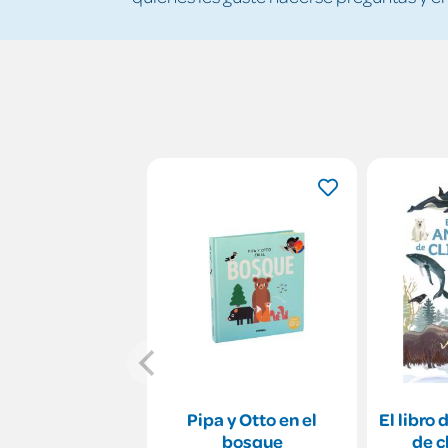
Pipa y Otto en el
El libro
bosque
de c