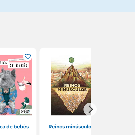
ica de bebés
Reinos minúsculos
Pipa y 
sa