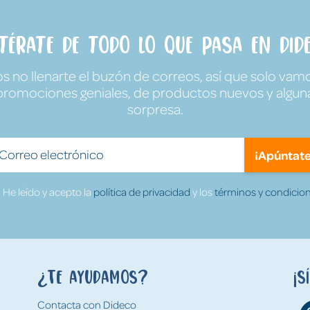
ntérate de todo lo que pasa en Dide
no llenarte el buzón de correos, así que solo vamo
promociones geniales, de productos nuevos y algun
sorpresa.
¡Apúntate
He leído y acepto la
política de privacidad
y los
términos y condicion
¿Te ayudamos?
¡S
Contacta con Dideco