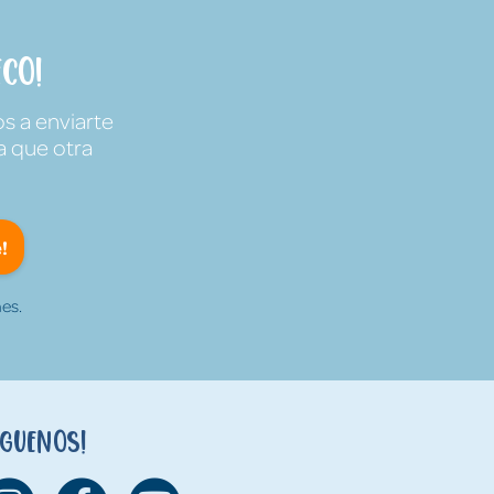
co!
s a enviarte
a que otra
!
es.
íguenos!