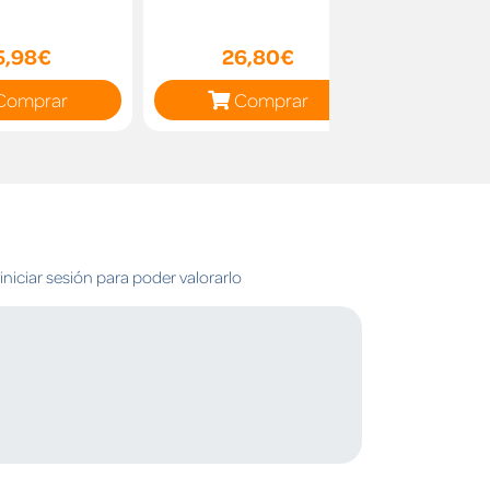
5,98€
26,80€
19
Comprar
Comprar
C
niciar sesión para poder valorarlo