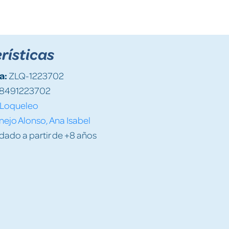
rísticas
a:
ZLQ-1223702
8491223702
Loqueleo
ejo Alonso, Ana Isabel
do a partir de +8 años