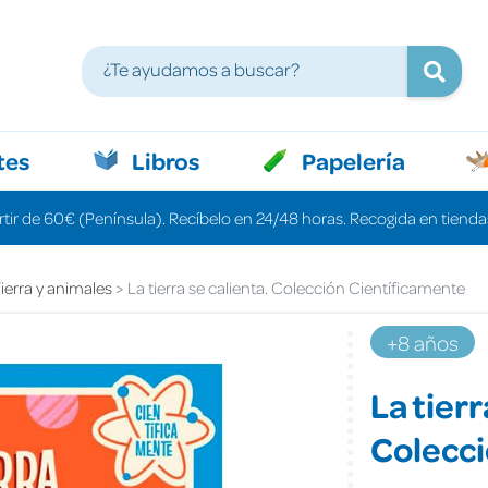
tes
Libros
Papelería
rtir de 60€ (Península). Recíbelo en 24/48 horas. Recogida en tiendas
ierra y animales
La tierra se calienta. Colección Científicamente
+8 años
La tierr
Colecci