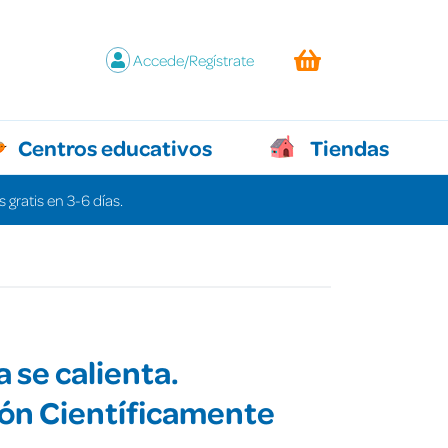
Accede/Regístrate
Centros educativos
Tiendas
 gratis en 3-6 días.
a se calienta.
ón Científicamente