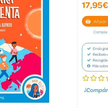
17,95€
Añadir 
Compra a
Envío grat
Recíbelo 
Recogida 
Más sobr
¡Compár