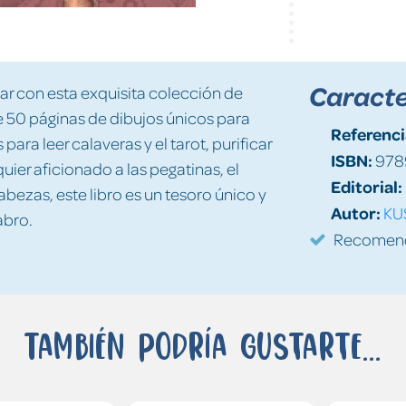
Caracte
ar con esta exquisita colección de
e 50 páginas de dibujos únicos para
Referenci
ra leer calaveras y el tarot, purificar
ISBN:
978
quier aficionado a las pegatinas, el
Editorial:
bezas, este libro es un tesoro único y
Autor:
KU
abro.
Recomenda
También podría gustarte...