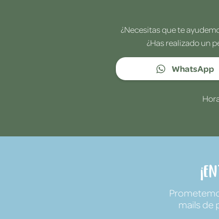
¿Necesitas que te ayudemos
¿Has realizado un p
WhatsApp
Hora
¡E
Prometemos 
mails de 