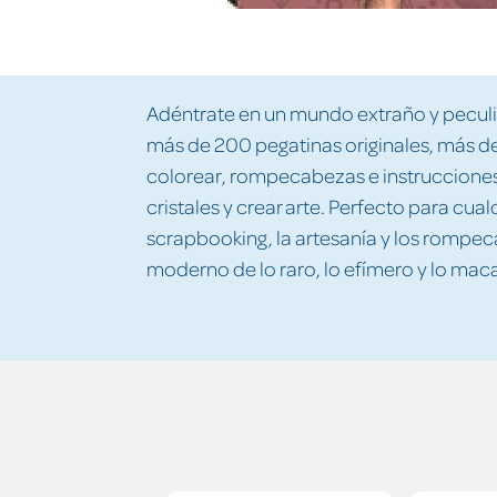
Adéntrate en un mundo extraño y peculi
más de 200 pegatinas originales, más d
colorear, rompecabezas e instrucciones pa
cristales y crear arte. Perfecto para cual
scrapbooking, la artesanía y los rompeca
moderno de lo raro, lo efímero y lo mac