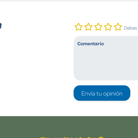
n
Debes i
Envía tu opinión