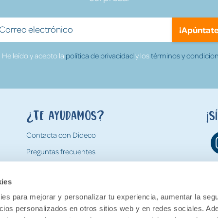
¡Apúntate
He leído y acepto la
política de privacidad
y los
términos y condicion
¿Te ayudamos?
¡S
Contacta con Dideco
Preguntas frecuentes
Formas de pago
kies
Gastos y condiciones de envío
es para mejorar y personalizar tu experiencia, aumentar la segu
Devoluciones
ncios personalizados en otros sitios web y en redes sociales. A