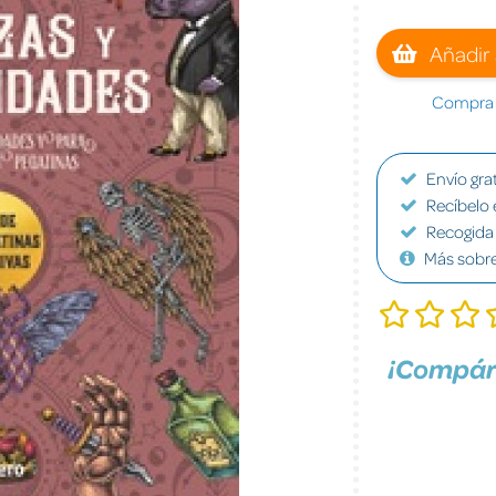
Añadir 
Compra a
Envío grat
Recíbelo 
Recogida 
Más sobr
¡Compár