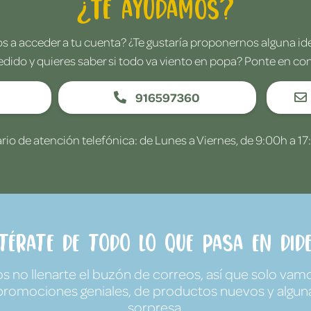
¿Te ayudamos?
 a acceder a tu cuenta? ¿Te gustaría proponernos alguna i
edido y quieres saber si todo va viento en popa? Ponte en co
916597360
rio de atención telefónica: de Lunes a Viernes, de 9:00h a 17
ntérate de todo lo que pasa en Dide
no llenarte el buzón de correos, así que solo vamo
promociones geniales, de productos nuevos y algun
sorpresa.