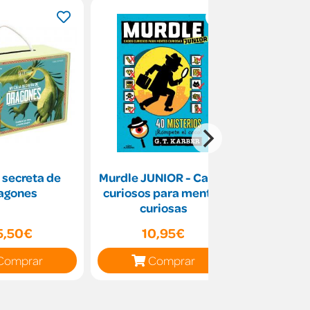
a secreta de
Murdle JUNIOR - Casos
Edición
agones
curiosos para mentes
Avivament 
curiosas
o
5,50€
10,95€
14
Comprar
Comprar
C