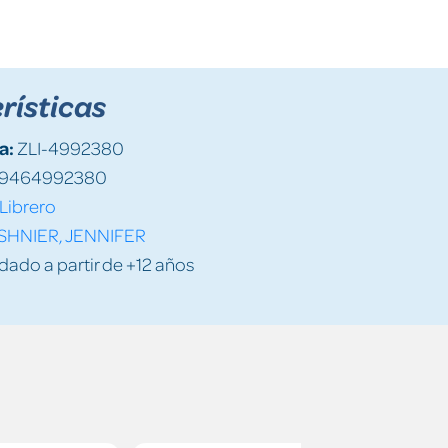
rísticas
a:
ZLI-4992380
9464992380
Librero
SHNIER, JENNIFER
do a partir de +12 años