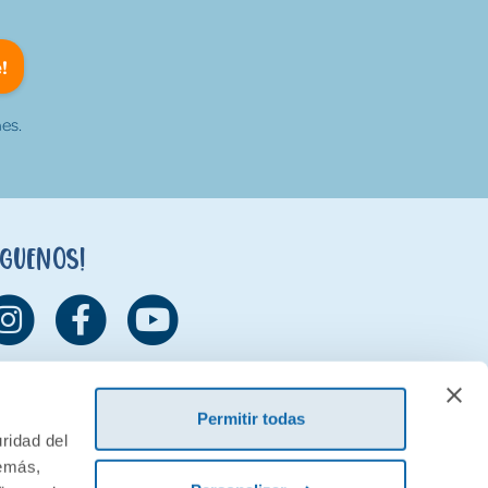
!
es.
íguenos!
Permitir todas
ridad del
demás,