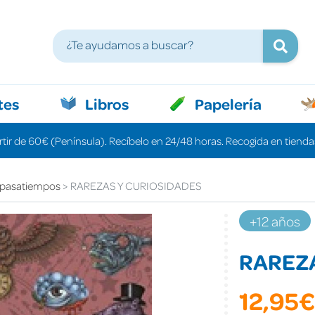
tes
Libros
Papelería
rtir de 60€ (Península). Recíbelo en 24/48 horas. Recogida en tiendas
 pasatiempos
RAREZAS Y CURIOSIDADES
+12 años
RAREZA
12,95€