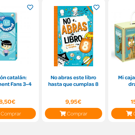
ón catalán:
No abras este libro
Mi caj
ent Fans 3-4
hasta que cumplas 8
dr
8,50€
9,95€
1
Comprar
Comprar