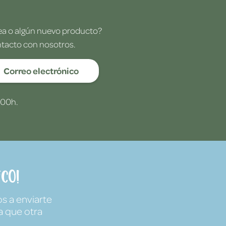
dea o algún nuevo producto?
ntacto con nosotros.
Correo electrónico
:00h.
co!
s a enviarte
a que otra