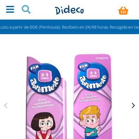
a partir de 60€ (Península). Recíbelo en 24/48 horas. Recogida en tiendas g