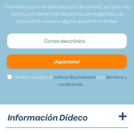
Prometemos no llenarte el buzón de correos, así que solo
vamos a enviarte mails de promociones geniales, de
productos nuevos y alguna que otra sorpresa.
¡Apúntate!
He leído y acepto la
política de privacidad
y los
términos y
condiciones.
Información Dideco