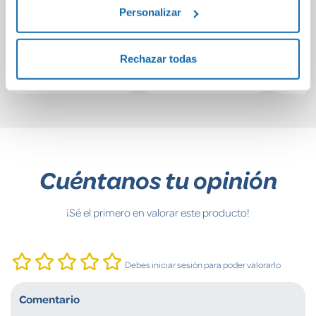
Sherlock Holmes
Orgullo y prejuicio
Super
Personalizar
Mates 
14,50€
14,50€
Rechazar todas
Comprar
Comprar
Cuéntanos tu opinión
¡Sé el primero en valorar este producto!
Debes iniciar sesión para poder valorarlo