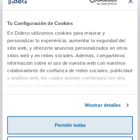
Dimensiones: 18 x 7cm.
Formato abanico.
Tu Configuración de Cookies
En Dideco utilizamos cookies para mejorar y
También podría gustarte...
personalizar tu experiencia, aumentar la seguridad del
sitio web, y ofrecerte anuncios personalizados en otros
sitios web y en redes sociales. Además, compartimos
información sobre el uso de nuestra web con nuestros
colaboradores de confianza de redes sociales, publicidad
y análisis web, los cuales pueden combinarla con otra
información recopilada a partir del uso que hayas hecho
de sus servicios. Para más información consulta la
Política de Cookies
y la
Política de Privacidad
.
Mostrar detalles
Permitir todas
Pasa el tiempo con
Pasa el tiempo con