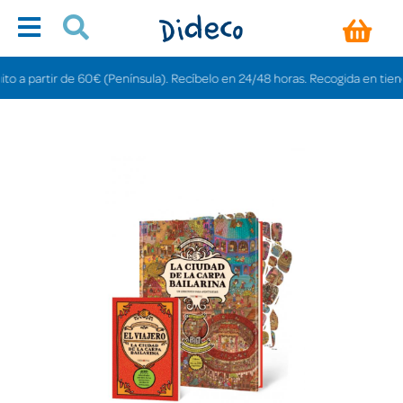
partir de 60€ (Península). Recíbelo en 24/48 horas. Recogida en tiendas gra