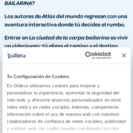
?
BAILARINA
Los autores de
regresan con una
Atlas del mundo
aventura interactiva donde tú decides el rumbo.
Entrar en
es vivir
La ciudad de la carpa bailarina
un videojuego: tú eliges el camino y el destino.
Llenas de detalles, personajes y escenas, las
ilustraciones representan la ciudad del título.
Tu Configuración de Cookies
Un librojuego para disfrutar en familia o a solas,
En Dideco utilizamos cookies para mejorar y
que engancha desde la primera página.
personalizar tu experiencia, aumentar la seguridad del
sitio web, y ofrecerte anuncios personalizados en otros
Es un proyecto repleto de creatividad con
sitios web y en redes sociales. Además, compartimos
decenas de historias y misterios que resolver.
información sobre el uso de nuestra web con nuestros
colaboradores de confianza de redes sociales, publicidad
y análisis web, los cuales pueden combinarla con otra