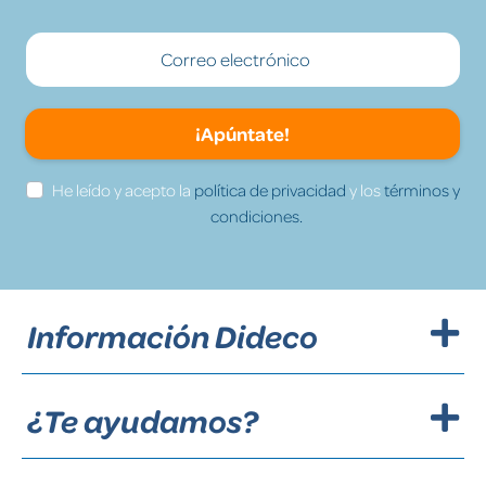
¡Apúntate!
He leído y acepto la
política de privacidad
y los
términos y
condiciones.
Información Dideco
¿Te ayudamos?