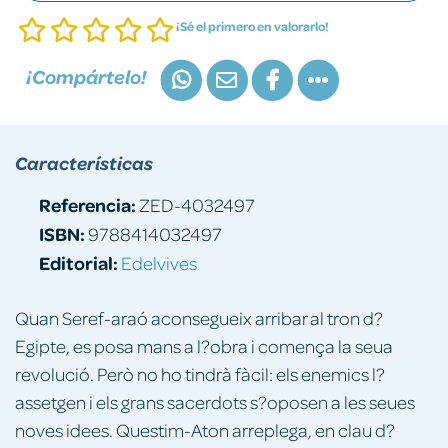
¡Sé el primero en valorarlo!
¡Compártelo!
Características
Referencia:
ZED-4032497
ISBN:
9788414032497
Editorial:
Edelvives
Quan Seref-araó aconsegueix arribar al tron d?
Egipte, es posa mans a l?obra i comença la seua
revolució. Però no ho tindrà fàcil: els enemics l?
assetgen i els grans sacerdots s?oposen a les seues
noves idees. Questim-Aton arreplega, en clau d?