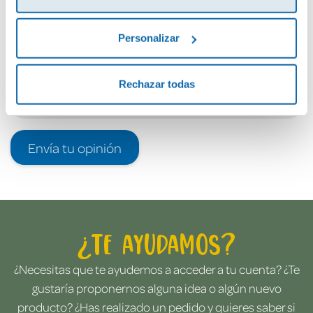
Debes iniciar sesión para poder valorarlo
Personalizar
Rechazar todas
Envía tu opinión
¿Te ayudamos?
¿Necesitas que te ayudemos a acceder a tu cuenta? ¿Te
gustaría proponernos alguna idea o algún nuevo
producto? ¿Has realizado un pedido y quieres saber si