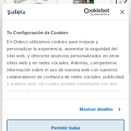
Nausicaa nº 04
KIDS CAN! 4
D
Activity Book:
Cuaderno de
Tu Configuración de Cookies
actividades
12,95€
34,95€
En Dideco utilizamos cookies para mejorar y
impreso acceso a
la versión
personalizar tu experiencia, aumentar la seguridad del
Comprar
Comprar
sitio web, y ofrecerte anuncios personalizados en otros
sitios web y en redes sociales. Además, compartimos
información sobre el uso de nuestra web con nuestros
colaboradores de confianza de redes sociales, publicidad
y análisis web, los cuales pueden combinarla con otra
información recopilada a partir del uso que hayas hecho
Cuéntanos tu opinión
de sus servicios. Para más información consulta la
Política de Cookies
y la
Política de Privacidad
.
¡Sé el primero en valorar este producto!
Mostrar detalles
Permitir todas