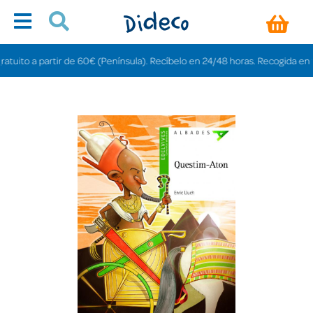
to a partir de 60€ (Península). Recíbelo en 24/48 horas. Recogida en tienda