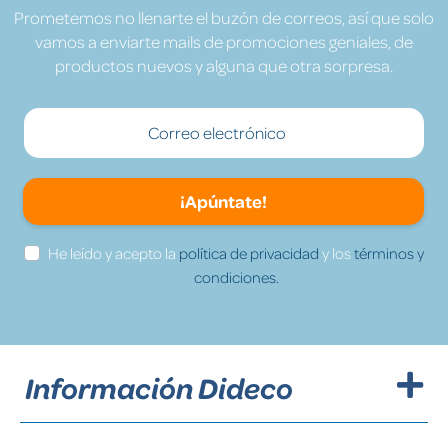
Prometemos no llenarte el buzón de correos, así que solo
vamos a enviarte mails de promociones geniales, de
productos nuevos y alguna que otra sorpresa.
¡Apúntate!
He leído y acepto la
política de privacidad
y los
términos y
condiciones.
Información Dideco