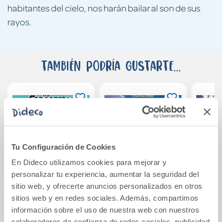
habitantes del cielo, nos harán bailar al son de sus
rayos.
También podría gustarte...
Tu Configuración de Cookies
En Dideco utilizamos cookies para mejorar y
personalizar tu experiencia, aumentar la seguridad del
sitio web, y ofrecerte anuncios personalizados en otros
sitios web y en redes sociales. Además, compartimos
información sobre el uso de nuestra web con nuestros
Los Forasteros del
Colegio de poderes
Resc
colaboradores de confianza de redes sociales, publicidad