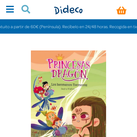
o a partir de 60€ (Península). Recíbelo en 24/48 horas. Recogida en tiendas 