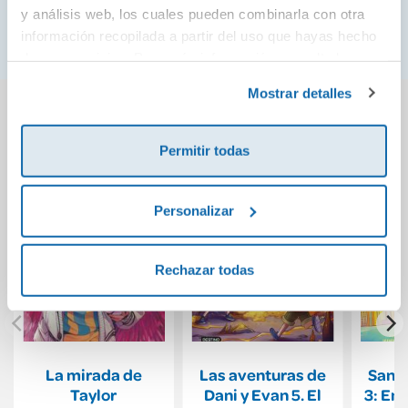
y análisis web, los cuales pueden combinarla con otra
Voice Magazine
información recopilada a partir del uso que hayas hecho
de sus servicios. Para más información consulta la
Política de Cookies
y la
Política de Privacidad
.
Mostrar detalles
También podría gustarte...
Permitir todas
Personalizar
Rechazar todas
La mirada de
Las aventuras de
Sangr
Taylor
Dani y Evan 5. El
3: En 