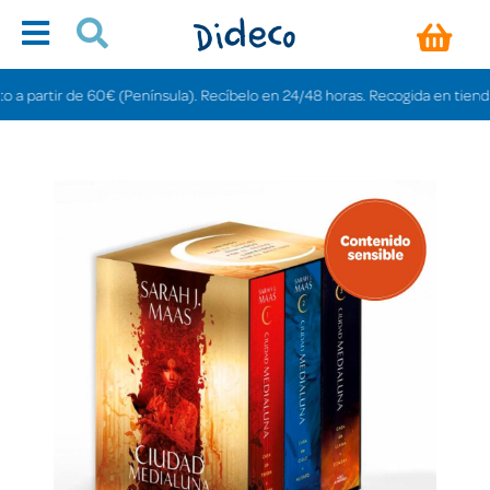
artir de 60€ (Península). Recíbelo en 24/48 horas. Recogida en tiendas grat