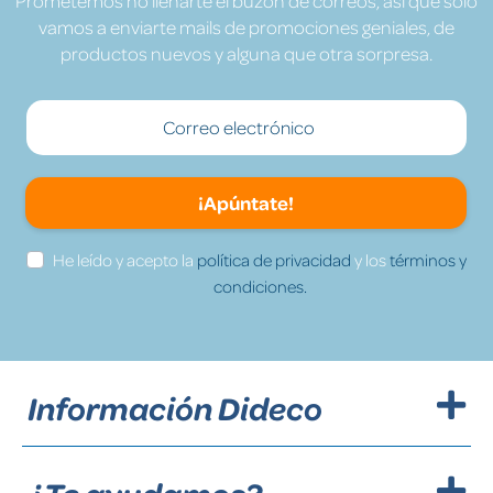
Prometemos no llenarte el buzón de correos, así que solo
vamos a enviarte mails de promociones geniales, de
productos nuevos y alguna que otra sorpresa.
¡Apúntate!
He leído y acepto la
política de privacidad
y los
términos y
condiciones.
Información Dideco