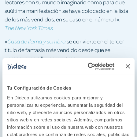
lectores con su mundo imaginario como para que
suúltima manifestación se haya colocado en la lista
de los más vendidos, en su caso en el número 1».
The New York Times
«
se convierte en el tercer
Casa de llama y sombra
título de fantasía más vendido desde que se
comenzaron a llevar registros».
The Guardian
«Siempre, siempre, ungran éxito para mí.
Obviamente, es un libro de Sarah J. Maas, sabía que
Tu Configuración de Cookies
iba a ser increíble».
En Dideco utilizamos cookies para mejorar y
personalizar tu experiencia, aumentar la seguridad del
Reseña destacada de Goodreads
sitio web, y ofrecerte anuncios personalizados en otros
«
es una novela de fantasía
Casa de cielo y aliento
sitios web y en redes sociales. Además, compartimos
información sobre el uso de nuestra web con nuestros
sensacional con una trama apasionante y un elenco
colaboradores de confianza de redes sociales, publicidad
de personajes inolvidable».