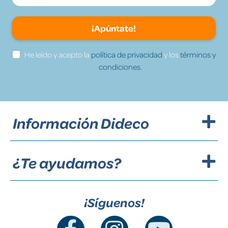
¡Apúntate!
He leído y acepto la
política de privacidad
y los
términos y
condiciones.
Información Dideco
¿Te ayudamos?
¡Síguenos!