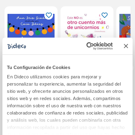
Tu Configuración de Cookies
En Dideco utilizamos cookies para mejorar y
personalizar tu experiencia, aumentar la seguridad del
¿Y si fuera feria
Este NO es otro
Se
cada día?
cuento más de
va
sitio web, y ofrecerte anuncios personalizados en otros
unicornios
sitios web y en redes sociales. Además, compartimos
información sobre el uso de nuestra web con nuestros
17,90€
16,95€
colaboradores de confianza de redes sociales, publicidad
y análisis web, los cuales pueden combinarla con otra
Comprar
Comprar
información recopilada a partir del uso que hayas hecho
de sus servicios. Para más información consulta la