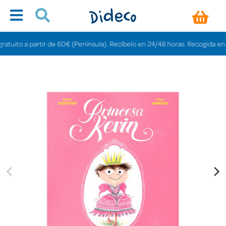
to a partir de 60€ (Península). Recíbelo en 24/48 horas. Recogida en tienda