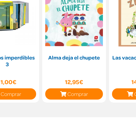
os imperdibles
Alma deja el chupete
Las vacac
3
11,00€
12,95€
1
Comprar
Comprar