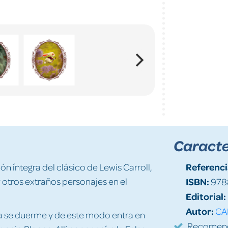
Caracte
Referenci
n íntegra del clásico de Lewis Carroll,
y otros extraños personajes en el
ISBN:
978
Editorial:
Autor:
CA
ia se duerme y de este modo entra en
Recomenda