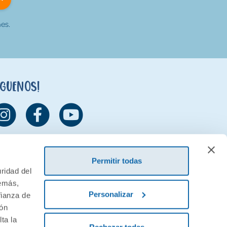
es.
íguenos!
Permitir todas
ridad del
demás,
Personalizar
fianza de
ión
ta la