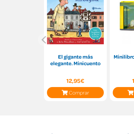
El gigante más
Minilibr
elegante. Minicuento
12,95€
Comprar