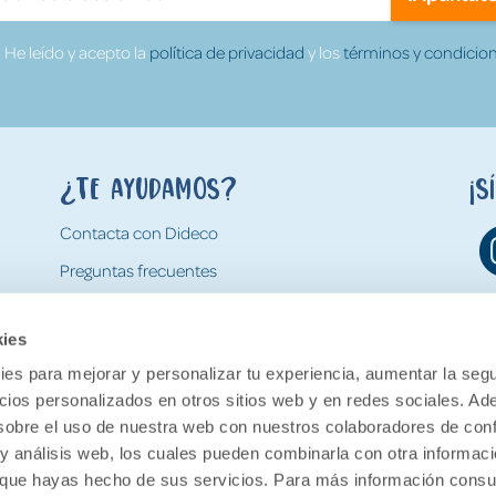
He leído y acepto la
política de privacidad
y los
términos y condicion
¿Te ayudamos?
¡S
Contacta con Dideco
Preguntas frecuentes
Formas de pago
kies
Gastos y condiciones de envío
es para mejorar y personalizar tu experiencia, aumentar la segu
Devoluciones
ncios personalizados en otros sitios web y en redes sociales. A
obre el uso de nuestra web con nuestros colaboradores de con
 y análisis web, los cuales pueden combinarla con otra informac
o que hayas hecho de sus servicios. Para más información consul