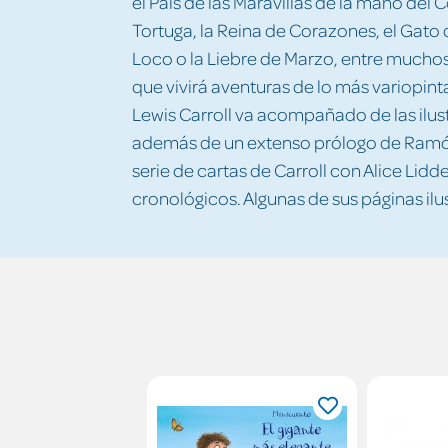
el País de las Maravillas de la mano del 
Tortuga, la Reina de Corazones, el Gato
Loco o la Liebre de Marzo, entre muchos
que vivirá aventuras de lo más variopinta
Lewis Carroll va acompañado de las il
además de un extenso prólogo de Ramón 
serie de cartas de Carroll con Alice Lidde
cronológicos. Algunas de sus páginas il