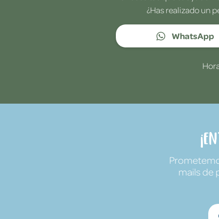
¿Has realizado un p
WhatsApp
Hora
¡E
Prometemos 
mails de 