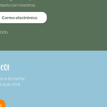
ntacto con nosotros.
Correo electrónico
:00h.
co!
s a enviarte
a que otra
!