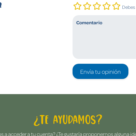
n
Debes i
Envía tu opinión
¿Te ayudamos?
 a acceder a tu cuenta? ¿Te gustaría proponernos alguna i