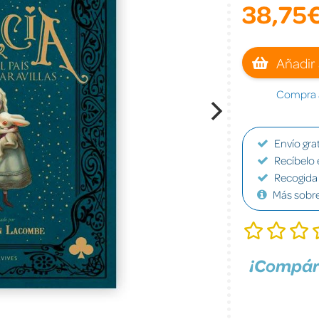
38,75
Añadir 
Compra a
Envío grat
Recíbelo 
Recogida 
Más sobr
¡Compár