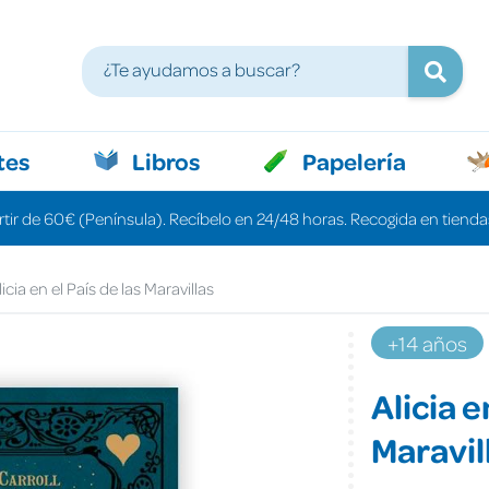
tes
Libros
Papelería
rtir de 60€ (Península). Recíbelo en 24/48 horas. Recogida en tiendas
licia en el País de las Maravillas
+14 años
Alicia e
Maravil