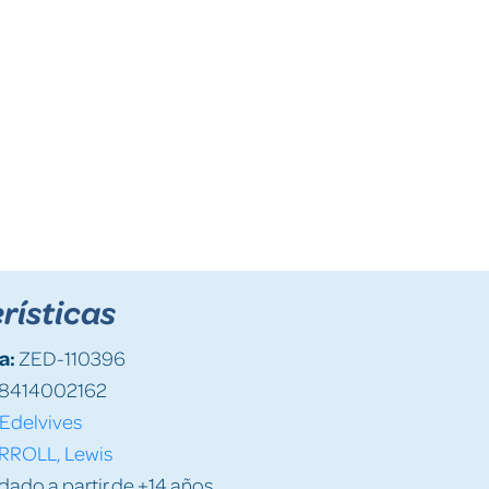
rísticas
a:
ZED-110396
8414002162
Edelvives
RROLL, Lewis
do a partir de +14 años