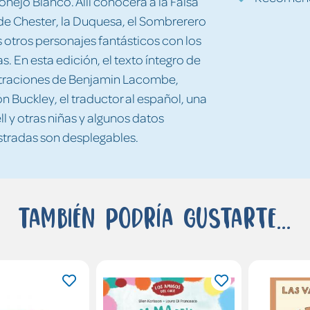
Conejo Blanco. Allí conocerá a la Falsa
 de Chester, la Duquesa, el Sombrerero
 otros personajes fantásticos con los
s. En esta edición, el texto íntegro de
ustraciones de Benjamin Lacombe,
Buckley, el traductor al español, una
ll y otras niñas y algunos datos
ustradas son desplegables.
También podría gustarte...