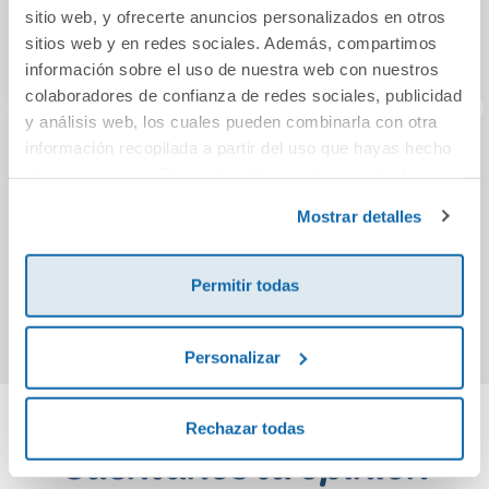
sitio web, y ofrecerte anuncios personalizados en otros
sitios web y en redes sociales. Además, compartimos
información sobre el uso de nuestra web con nuestros
colaboradores de confianza de redes sociales, publicidad
y análisis web, los cuales pueden combinarla con otra
información recopilada a partir del uso que hayas hecho
Ning y los espíritus
Siempre seré tu
P
de sus servicios. Para más información consulta la
de la noche
mamá
Política de Cookies
y la
Política de Privacidad
.
Mostrar detalles
12,95€
16,95€
Permitir todas
Comprar
Comprar
Personalizar
Rechazar todas
Cuéntanos tu opinión