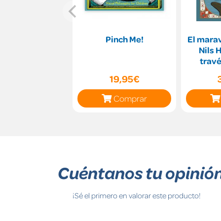
Pinch Me!
El marav
Nils 
travé
19,95€
Comprar
Cuéntanos tu opinió
¡Sé el primero en valorar este producto!