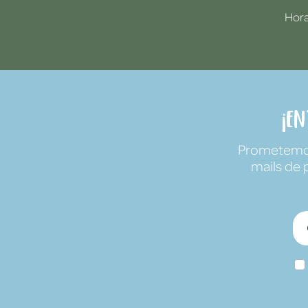
Hora
¡E
Prometemos 
mails de 