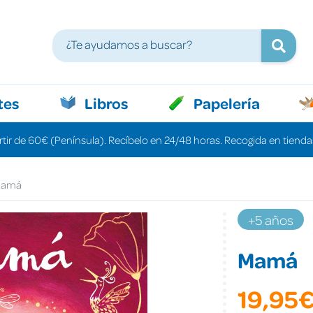
tes
Libros
Papelería
rtir de 60€ (Península). Recíbelo en 24/48 horas. Recogida en tiendas
amá
+5 años
Mamá
19,95