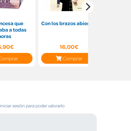
incesa que
Con los brazos abiertos
Ilum
aba a todas
horas
5,90€
16,00€
9
Comprar
Comprar
C
niciar sesión para poder valorarlo