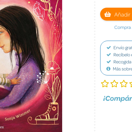
Añadir 
Compra a
Envío grat
Recíbelo 
Recogida 
Más sobr
¡Compár