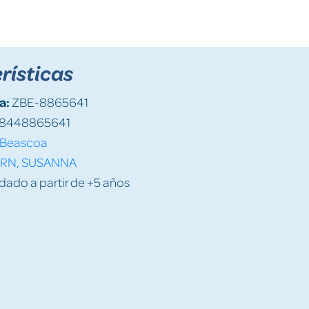
rísticas
a:
ZBE-8865641
8448865641
Beascoa
ERN, SUSANNA
do a partir de +5 años