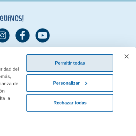
íguenos!
Permitir todas
ridad del
demás,
Personalizar
fianza de
ión
ta la
Rechazar todas
ivacidad
Condiciones generales de contratación