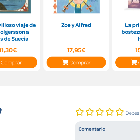
illoso viaje de
Zoe y Alfred
La pr
Holgersson a
bostez
s de Suecia
31,30€
17,95€
1
Comprar
Comprar
n
Debes i