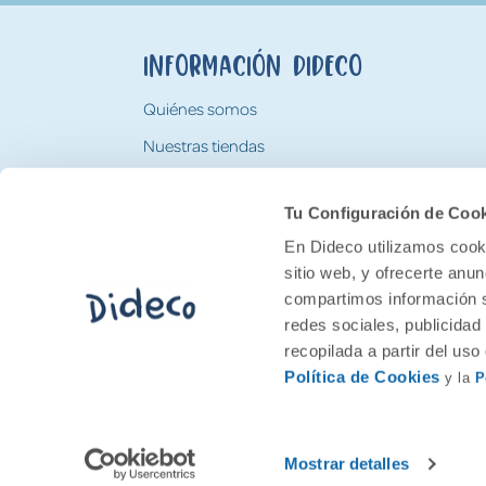
Información Dideco
Quiénes somos
Nuestras tiendas
Trabaja con nosotros
Tu Configuración de Coo
Tarjeta Regalo Dideco
En Dideco utilizamos cooki
sitio web, y ofrecerte anu
compartimos información s
redes sociales, publicidad
recopilada a partir del us
Política de Cookies
y la
P
2026 Feran. Todos los derechos quedan res
Mostrar detalles