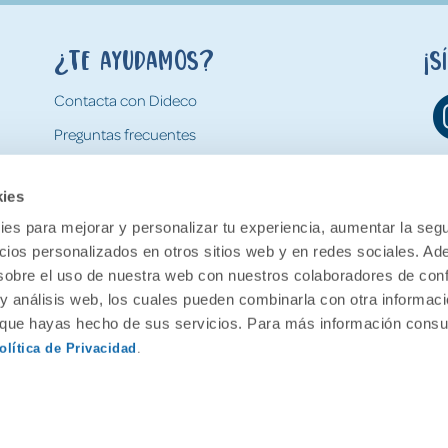
¿Te ayudamos?
¡S
Contacta con Dideco
Preguntas frecuentes
Formas de pago
kies
Gastos y condiciones de envío
es para mejorar y personalizar tu experiencia, aumentar la segu
Devoluciones
ncios personalizados en otros sitios web y en redes sociales. A
obre el uso de nuestra web con nuestros colaboradores de con
 y análisis web, los cuales pueden combinarla con otra informac
o que hayas hecho de sus servicios. Para más información consul
olítica de Privacidad
.
ervados.
Aviso legal
Política de pr