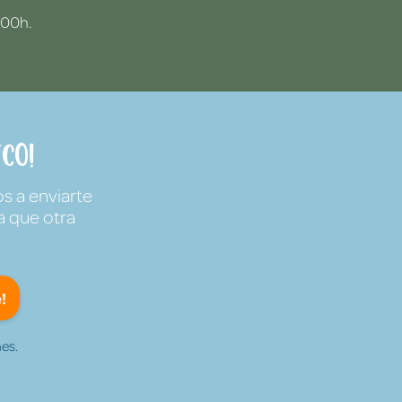
:00h.
co!
s a enviarte
a que otra
!
es.