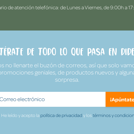
rio de atención telefónica: de Lunes a Viernes, de 9:00h a 17
ntérate de todo lo que pasa en Dide
no llenarte el buzón de correos, así que solo vamo
promociones geniales, de productos nuevos y algun
sorpresa.
¡Apúntate
He leído y acepto la
política de privacidad
y los
términos y condicion