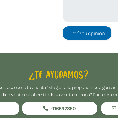
Envía tu opinión
¿Te ayudamos?
 a acceder a tu cuenta? ¿Te gustaría proponernos alguna i
edido y quieres saber si todo va viento en popa? Ponte en co
916597360