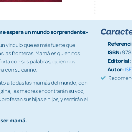
Caracte
a me espera un mundo sorprendente»
Referenci
un vínculo que es más fuerte que
ISBN:
978
s las fronteras. Mamá es quien nos
Editorial:
orta con sus palabras, quien nos
Autor:
IS
a con su cariño.
Recomenda
anto a todas las mamás del mundo, con
gina, las madres encontrarán su voz,
profesan sus hijas e hijos, y sentirán el
de ser mamá.