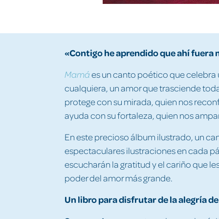
«Contigo he aprendido que ahí fuer
es un canto poético que celebra 
Mamá
cualquiera, un amor que trasciende toda
protege con su mirada, quien nos reconf
ayuda con su fortaleza, quien nos ampar
En este precioso álbum ilustrado, un c
espectaculares ilustraciones en cada pá
escucharán la gratitud y el cariño que les 
poder del amor más grande.
Un libro para disfrutar de la alegría 