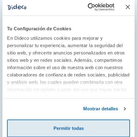
Osito Tito. Estrellas del balón
Osito Tito. ¡Todos al tren!
Osito Tito. ¡Vamos en avión!
Osito Tito. Un día en el castillo
Tu Configuración de Cookies
Osito Tito. ¡Vamos a construir!
En Dideco utilizamos cookies para mejorar y
Osito Tito. La gran carrera
personalizar tu experiencia, aumentar la seguridad del
Osito Tito. ¡Manos a la obra!
sitio web, y ofrecerte anuncios personalizados en otros
Osito Tito. Emergencia al volante
sitios web y en redes sociales. Además, compartimos
información sobre el uso de nuestra web con nuestros
Osito Tito. Vamos de viaje
colaboradores de confianza de redes sociales, publicidad
Osito Tito. La casa encantada
y análisis web, los cuales pueden combinarla con otra
Osito Tito. Misión espacial
información recopilada a partir del uso que hayas hecho
Osito Tito. ¡Vamos al zoo!
de sus servicios. Para más información consulta la
Osito Tito. Aventura pirata
Política de Cookies
y la
Política de Privacidad
.
Mostrar detalles
Osito Tito. Bomberos al rescate
Osito Tito. Un día en la granja
Permitir todas
Osito Tito. ¡Vamos a jugar!