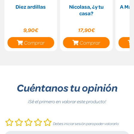
Diez ardillas
Nicolasa, ¿y tu
A Mais
casa?
9,90€
17,90€
Comprar
Comprar
Cuéntanos tu opinión
¡Sé el primero en valorar este producto!
Debes iniciar sesión para poder valorarlo