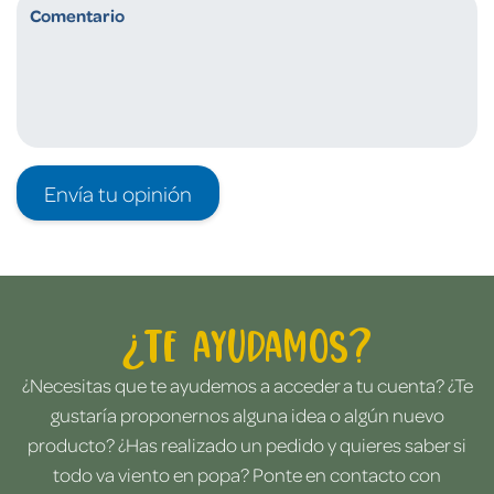
Envía tu opinión
¿Te ayudamos?
¿Necesitas que te ayudemos a acceder a tu cuenta? ¿Te
gustaría proponernos alguna idea o algún nuevo
producto? ¿Has realizado un pedido y quieres saber si
todo va viento en popa? Ponte en contacto con