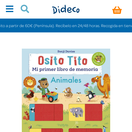
artir de 60€ (Península). Recíbelo en 24/48 horas. Recogida en tiendas grat