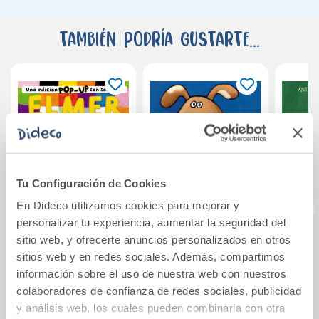
También podría gustarte...
Tu Configuración de Cookies
En Dideco utilizamos cookies para mejorar y
personalizar tu experiencia, aumentar la seguridad del
sitio web, y ofrecerte anuncios personalizados en otros
Elmer. Libro Pop-
Cucú-tras
sitios web y en redes sociales. Además, compartimos
Up - Elmer. Una
información sobre el uso de nuestra web con nuestros
edición pop-up
colaboradores de confianza de redes sociales, publicidad
con solapas
18,95€
10,95€
y análisis web, los cuales pueden combinarla con otra