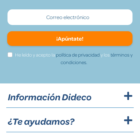
¡Apúntate!
He leído y acepto la
política de privacidad
y los
términos y
condiciones.
Información Dideco
¿Te ayudamos?