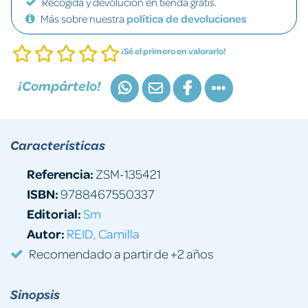
Recogida y devolución en tienda gratis.
Más sobre nuestra
política de devoluciones
¡Sé el primero en valorarlo!
¡Compártelo!
Características
Referencia:
ZSM-135421
ISBN:
9788467550337
Editorial:
Sm
Autor:
REID, Camilla
Recomendado a partir de +2 años
Sinopsis