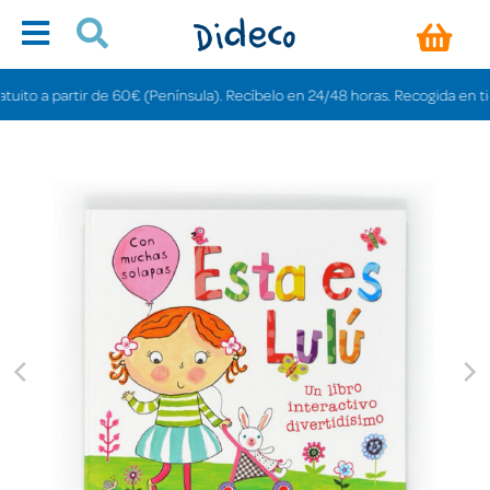
o a partir de 60€ (Península). Recíbelo en 24/48 horas. Recogida en tiendas