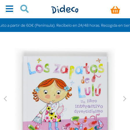
 a partir de 60€ (Península). Recíbelo en 24/48 horas. Recogida en tiendas 