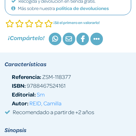
Recogida y devolución en tienda gratis.
Más sobre nuestra
política de devoluciones
¡Sé el primero en valorarlo!
¡Compártelo!
Características
Referencia:
ZSM-118377
ISBN:
9788467524161
Editorial:
Sm
Autor:
REID, Camilla
Recomendado a partir de +2 años
Sinopsis