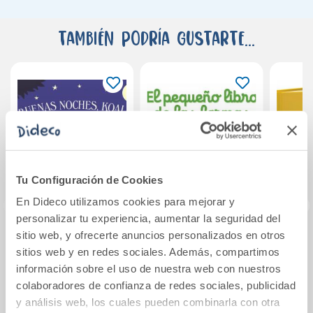
También podría gustarte...
Tu Configuración de Cookies
En Dideco utilizamos cookies para mejorar y
personalizar tu experiencia, aumentar la seguridad del
sitio web, y ofrecerte anuncios personalizados en otros
¡Buenas noches,
El pequeño libro de
Dud
sitios web y en redes sociales. Además, compartimos
Koala!
las formas
e
información sobre el uso de nuestra web con nuestros
colaboradores de confianza de redes sociales, publicidad
13,95€
9,95€
y análisis web, los cuales pueden combinarla con otra