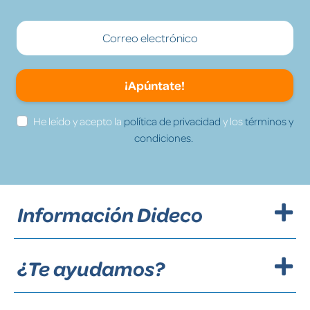
¡Apúntate!
He leído y acepto la
política de privacidad
y los
términos y
condiciones.
Información Dideco
¿Te ayudamos?