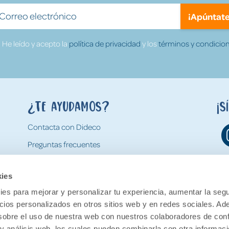
¡Apúntate
He leído y acepto la
política de privacidad
y los
términos y condicion
¿Te ayudamos?
¡S
Contacta con Dideco
Preguntas frecuentes
Formas de pago
kies
Gastos y condiciones de envío
es para mejorar y personalizar tu experiencia, aumentar la segu
Devoluciones
ncios personalizados en otros sitios web y en redes sociales. A
obre el uso de nuestra web con nuestros colaboradores de con
 y análisis web, los cuales pueden combinarla con otra informac