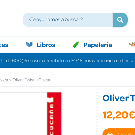
tes
Libros
Papelería
rtir de 60€ (Península). Recíbelo en 24/48 horas. Recogida en tiendas
ásica
Oliver Twist - Cucaa
Oliver T
12,20
Añadir 