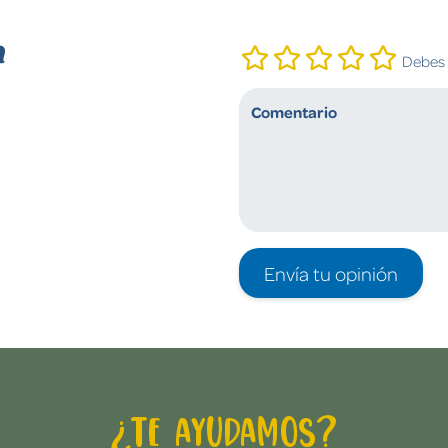
n
Debes i
Envía tu opinión
¿Te ayudamos?