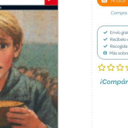
Compra a
Envío grat
Recíbelo 
Recogida 
Más sobr
¡Compár