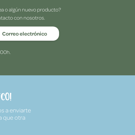
dea o algún nuevo producto?
ntacto con nosotros.
Correo electrónico
:00h.
co!
s a enviarte
a que otra