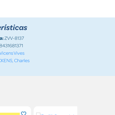
rísticas
a:
ZVV-8137
8431681371
Vicens Vives
CKENS, Charles