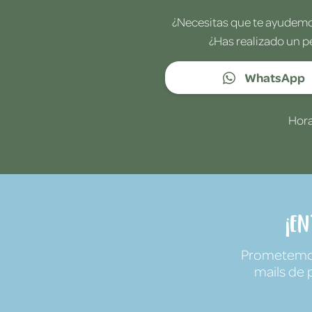
¿Necesitas que te ayudemos
¿Has realizado un p
WhatsApp
Hora
¡E
Prometemos 
mails de 