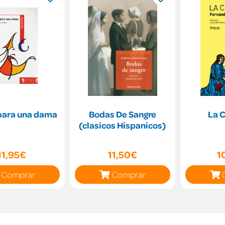
 para una dama
Bodas De Sangre
La C
(clasicos Hispanicos)
11,95€
11,50€
1
Comprar
Comprar