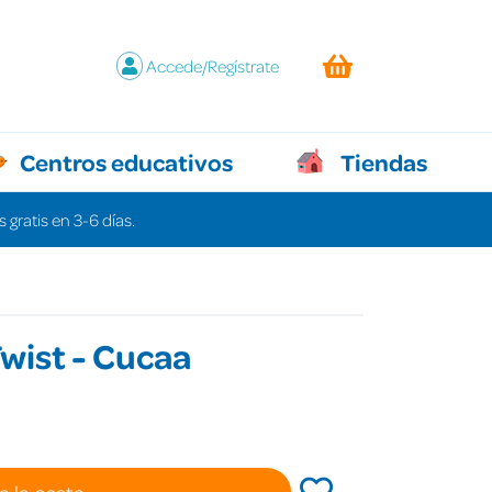
Accede/Regístrate
Centros educativos
Tiendas
 gratis en 3-6 días.
wist - Cucaa
€
a la cesta