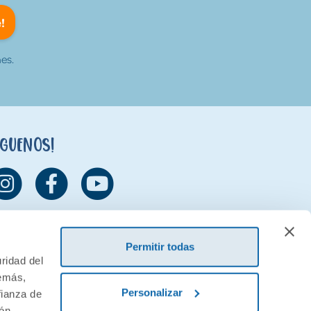
!
es.
íguenos!
Permitir todas
ridad del
demás,
Personalizar
fianza de
ión