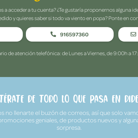
 a acceder a tu cuenta? ¿Te gustaría proponernos alguna i
edido y quieres saber si todo va viento en popa? Ponte en co
916597360
rio de atención telefónica: de Lunes a Viernes, de 9:00h a 17
ntérate de todo lo que pasa en Dide
no llenarte el buzón de correos, así que solo vamo
promociones geniales, de productos nuevos y algun
sorpresa.