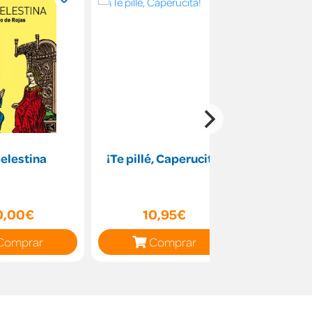
elestina
¡Te pillé, Caperucita!
0,00€
10,95€
7
Comprar
Comprar
C