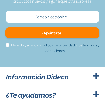
productos nuevos y alguna que otra sorpresa.
¡Apúntate!
He leído y acepto la
política de privacidad
y los
términos y
condiciones.
Información Dideco
¿Te ayudamos?