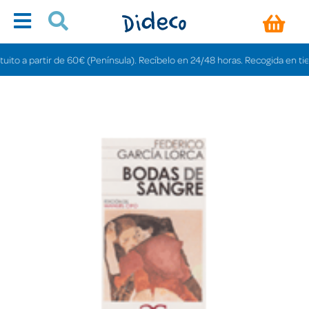
o a partir de 60€ (Península). Recíbelo en 24/48 horas. Recogida en tiendas 