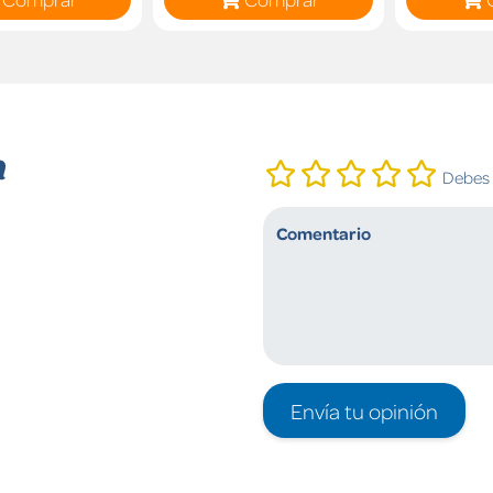
n
Debes i
Envía tu opinión