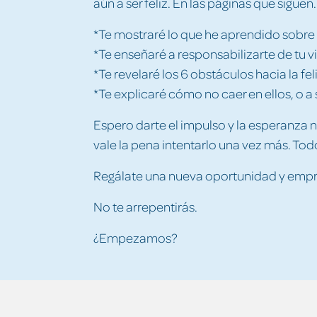
aún a ser feliz. En las páginas que siguen..
*Te mostraré lo que he aprendido sobre la
*Te enseñaré a responsabilizarte de tu v
*Te revelaré los 6 obstáculos hacia la fel
*Te explicaré cómo no caer en ellos, o a s
Espero darte el impulso y la esperanza
vale la pena intentarlo una vez más. To
Regálate una nueva oportunidad y empr
No te arrepentirás.
¿Empezamos?