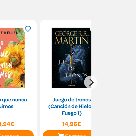
o que nunca
Juego de tronos
Compr
uimos
(Canción de Hielo y
emo
Fuego 1)
4,94€
14,96€
10
Comprar
Comprar
C