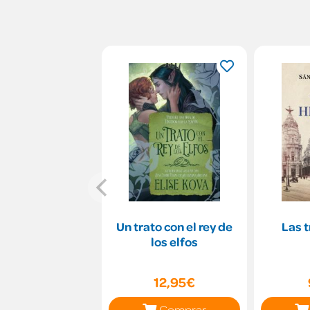
Un trato con el rey de
Las t
los elfos
12,95€
Comprar