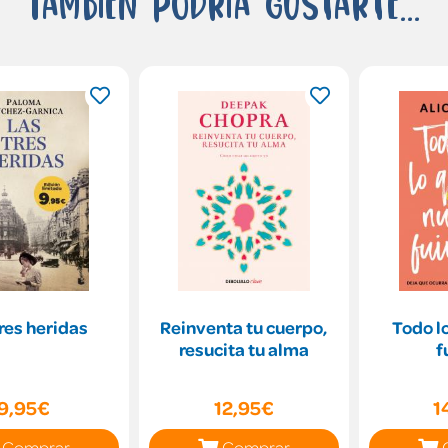
También podría gustarte...
res heridas
Reinventa tu cuerpo,
Todo l
resucita tu alma
f
9,95€
12,95€
1
Comprar
Comprar