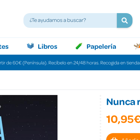
tes
Libros
Papelería
rtir de 60€ (Península). Recíbelo en 24/48 horas. Recogida en tiendas
Nunca r
10,95
Añadir 