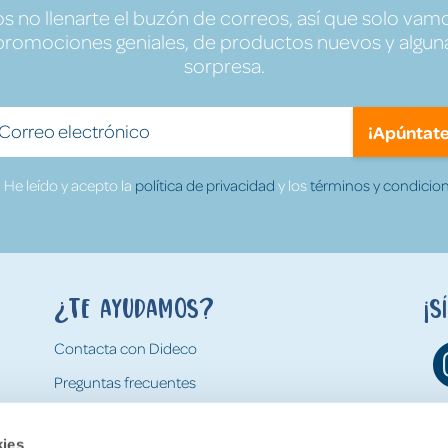
no llenarte el buzón de correos, así que solo vamo
promociones geniales, de productos nuevos y algun
sorpresa.
¡Apúntate
He leído y acepto la
política de privacidad
y los
términos y condicion
¿Te ayudamos?
¡S
Contacta con Dideco
Preguntas frecuentes
Formas de pago
kies