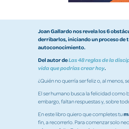
Joan Gallardo nos revela los
6 obstác
derribarlos, iniciando un proceso de 
autoconocimiento.
Del autor de
Las 48 reglas de la disc
.
vida que podrías crear hoy
¿Quién no querría ser feliz o, al menos,
El ser humano busca la felicidad como bu
embargo, faltan respuestas y, sobre tod
ma
En este libro quiero que completes tu
fin, a recorrerlo. Para comenzar solo n