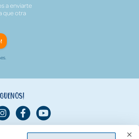
s a enviarte
a que otra
!
es.
íguenos!