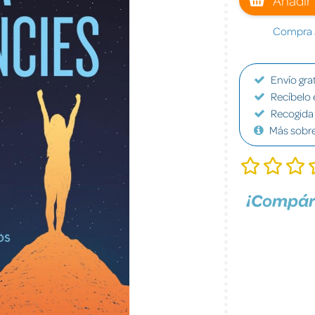
Compra a
Envío grat
Recíbelo 
Recogida 
Más sobr
¡Compár