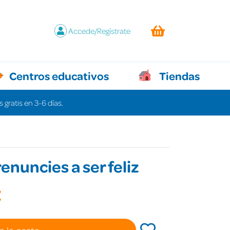
Accede/Regístrate
Centros educativos
Tiendas
 gratis en 3-6 días.
enuncies a ser feliz
€
a la cesta