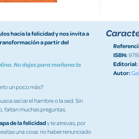
Caracte
ulos
hacia la felicidad y nos invita a
transformación a partir del
Referenci
ISBN:
978
Editorial:
iplina. No dejes para mañana la
Autor:
Gal
 serlo un poco más?
sca saciar el hambre o la sed. Sin
o, faltan muchas preguntas.
pa de la felicidad
y te atrevas, por
ecesitas una cosa: no haber renunciado