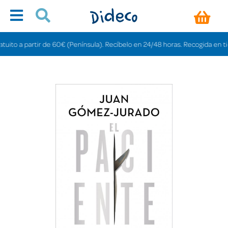
o a partir de 60€ (Península). Recíbelo en 24/48 horas. Recogida en tiendas