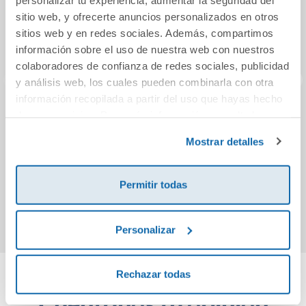
sitio web, y ofrecerte anuncios personalizados en otros
sitios web y en redes sociales. Además, compartimos
información sobre el uso de nuestra web con nuestros
colaboradores de confianza de redes sociales, publicidad
y análisis web, los cuales pueden combinarla con otra
información recopilada a partir del uso que hayas hecho
de sus servicios. Para más información consulta la
Conecta con la
Homo Deus
Los 
Política de Cookies
motivación
(edición limitada ·
a
y la
Política de Privacidad
.
Mostrar detalles
Verano)
10,95€
8,95€
Permitir todas
Comprar
Comprar
Personalizar
Rechazar todas
Cuéntanos tu opinión