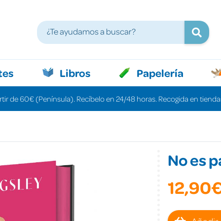
tes
Libros
Papelería
rtir de 60€ (Península). Recíbelo en 24/48 horas. Recogida en tiendas
No es p
12,90
Añadir 