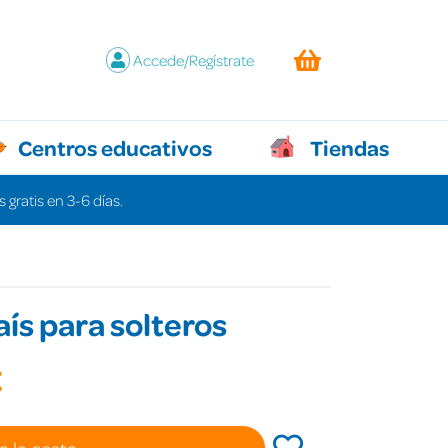
Accede/Regístrate
Centros educativos
Tiendas
 gratis en 3-6 días.
aís para solteros
€
a la cesta