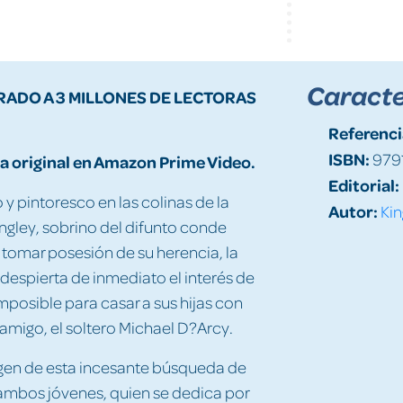
Caracte
RADO A 3 MILLONES DE LECTORAS
Referenci
ISBN:
979
ula original en Amazon Prime Video.
Editorial:
y pintoresco en las colinas de la
Autor:
Kin
ngley, sobrino del difunto conde
a tomar posesión de su herencia, la
a despierta de inmediato el interés de
imposible para casar a sus hijas con
amigo, el soltero Michael D?Arcy.
gen de esta incesante búsqueda de
e ambos jóvenes, quien se dedica por