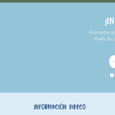
¡E
Prometemos 
mails de 
Información Dideco