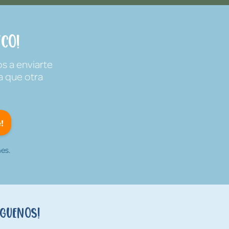
co!
s a enviarte
a que otra
!
es.
íguenos!