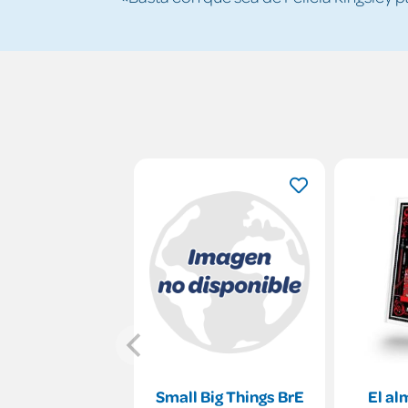
Small Big Things BrE
El al