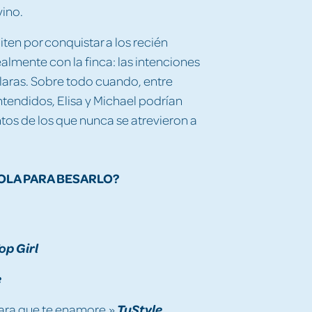
vino.
ten por conquistar a los recién
ealmente con la finca: las intenciones
claras. Sobre todo cuando, entre
tendidos, Elisa y Michael podrían
tos de los que nunca se atrevieron a
SOLA PARA BESARLO?
op Girl
e
para que te enamore.»
TuStyle