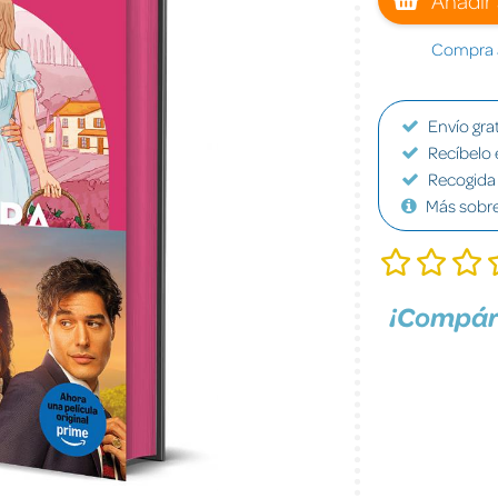
Compra a
Envío grat
Recíbelo 
Recogida 
Más sobr
¡Compár