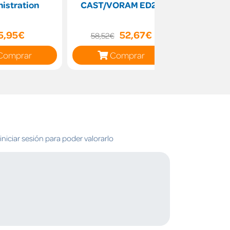
istration
CAST/VORAM ED26
Literatura
5,95€
52,67€
51
58,52€
Comprar
Comprar
C
niciar sesión para poder valorarlo