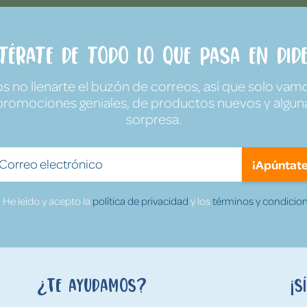
ntérate de todo lo que pasa en Dide
no llenarte el buzón de correos, así que solo vamo
promociones geniales, de productos nuevos y algun
sorpresa.
¡Apúntate
He leído y acepto la
política de privacidad
y los
términos y condicion
¿Te ayudamos?
¡S