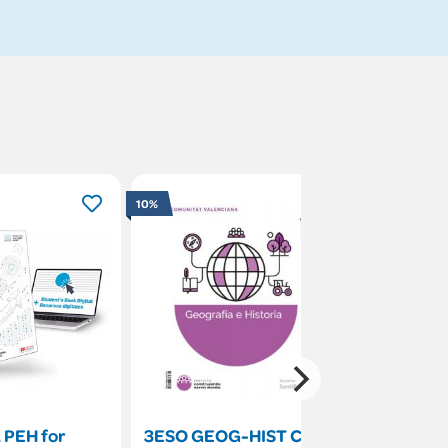
10%
 PEH for
3ESO GEOG-HIST CNM
Lengua c