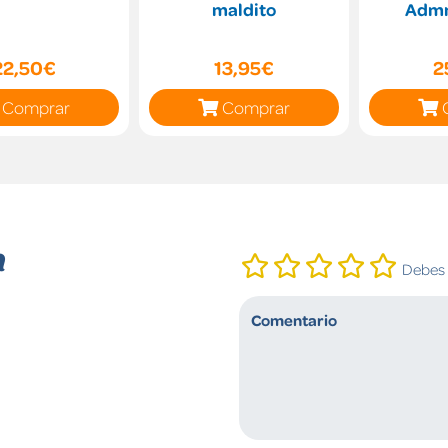
maldito
Admn
22,50€
13,95€
2
Comprar
Comprar
n
Debes i