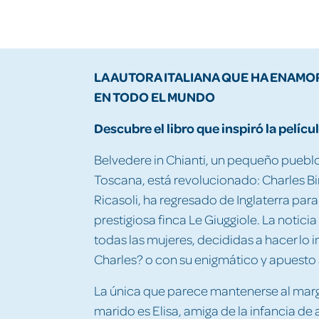
LA AUTORA ITALIANA QUE HA ENAMO
EN TODO EL MUNDO
Descubre el libro que inspiró la pelíc
Belvedere in Chianti, un pequeño pueblo 
Toscana, está revolucionado: Charles Bi
Ricasoli, ha regresado de Inglaterra par
prestigiosa finca Le Giuggiole. La notici
todas las mujeres, decididas a hacer lo 
Charles? o con su enigmático y apuesto 
La única que parece mantenerse al mar
marido es Elisa, amiga de la infancia d