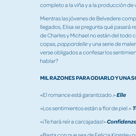
completo a la viña y a la producción de 
Mientras las jóvenes de Belvedere compi
llegados, Elisa se pregunta qué pasará r
de Charles y Michael no están del todo 
copas,
y una serie de malen
pappardelle
verse obligados a confesar los sentimien
hablar?
MIL RAZONES PARA ODIARLO Y UNA 
«El romance está garantizado.»
Elle
«Los sentimientos están a flor de piel.»
T
«¡Te hará reír a carcajadas!»
Confidenz
«Basta con que sea de Felicia Kingsley 