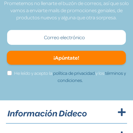
Prometemos no llenarte el buzón de correos, así que solo
vamos a enviarte mails de promociones geniales, de
productos nuevos y alguna que otra sorpresa.
¡Apúntate!
He leído y acepto la
política de privacidad
y los
términos y
condiciones.
Información Dideco