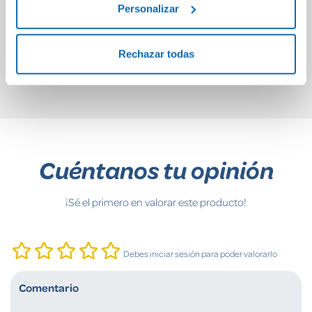
Personalizar
cabeza?
(
19,95€
9,95€
Rechazar todas
Comprar
Comprar
Cuéntanos tu opinión
¡Sé el primero en valorar este producto!
Debes iniciar sesión para poder valorarlo