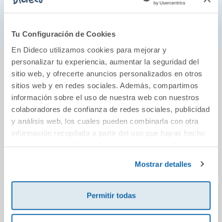
Y si hay algo que él no puede evitar es lo que siente
por ella.
Tu Configuración de Cookies
En Dideco utilizamos cookies para mejorar y
También podría gustarte...
personalizar tu experiencia, aumentar la seguridad del
sitio web, y ofrecerte anuncios personalizados en otros
sitios web y en redes sociales. Además, compartimos
información sobre el uso de nuestra web con nuestros
colaboradores de confianza de redes sociales, publicidad
y análisis web, los cuales pueden combinarla con otra
información recopilada a partir del uso que hayas hecho
de sus servicios. Para más información consulta la
Política de Cookies
y la
Política de Privacidad
.
Mostrar detalles
Permitir todas
¿Cuánto ocupa el
El petit llibre dels
Vacan
dinero en tu
animalons
P