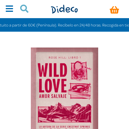
 a partir de 60€ (Península). Recíbelo en 24/48 horas. Recogida en tiendas g