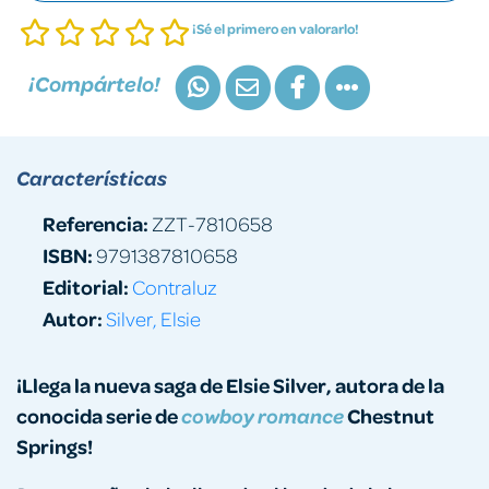
¡Sé el primero en valorarlo!
¡Compártelo!
Características
Referencia:
ZZT-7810658
ISBN:
9791387810658
Editorial:
Contraluz
Autor:
Silver, Elsie
¡Llega la nueva saga de Elsie Silver, autora de la
conocida serie de
Chestnut
cowboy romance
Springs!