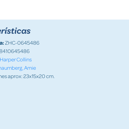
rísticas
a:
ZHC-0645486
8410645486
Harper Collins
haumberg, Amie
es aprox: 23x15x20 cm.