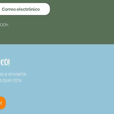
Correo electrónico
:00h.
co!
s a enviarte
a que otra
!