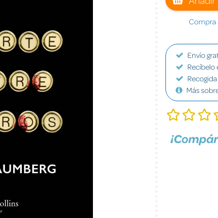
Compra a
Envío grat
Recíbelo 
Recogida 
Más sobr
¡Compár