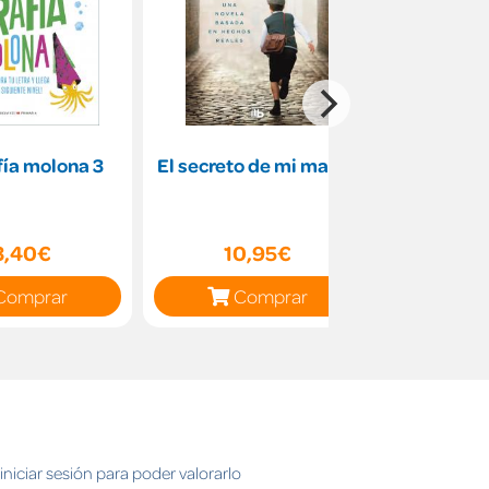
fía molona 3
El secreto de mi madre
CUAD
ORTOG
3,40€
10,95€
4
Comprar
Comprar
C
niciar sesión para poder valorarlo