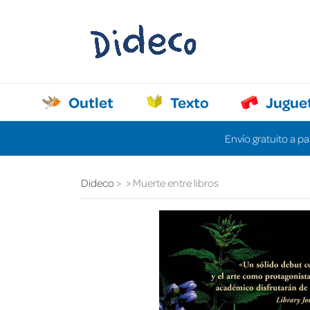
Outlet
Texto
Jugue
Envío gratuito a pa
Dideco
Muerte entre libros