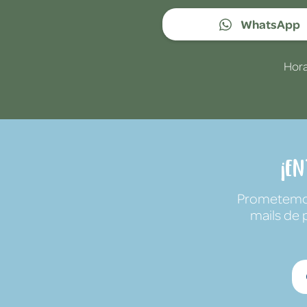
WhatsApp
Hora
¡E
Prometemos 
mails de 