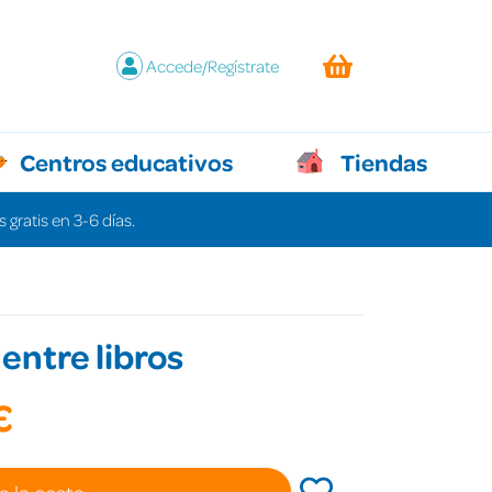
Accede/Regístrate
Centros educativos
Tiendas
 gratis en 3-6 días.
entre libros
€
a la cesta