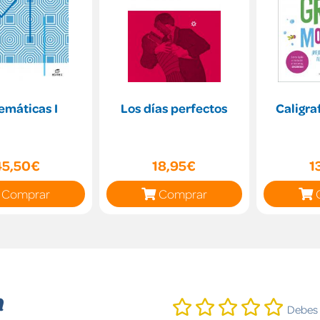
emáticas I
Los días perfectos
Caligra
45,50€
18,95€
1
Comprar
Comprar
n
Debes i