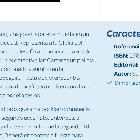
Caracte
rio, una joven aparece muerta en un
ciudad. Representa a la Ofelia del
Referenci
e un desafío a la policía a través de
ISBN:
978
e el detective Ian Carter es un policía
Editorial:
nmocionarlo y sumirlo en la
Autor:
Sc
seguir... Hasta que el encuentro
Dimension
mañada profesora de literatura hace
da por el asesino.
s libros que ama podrían contener la
 segundo asesinato. Entonces, el
 y ella comprende que la seguridad de
ón. Deberá encontrar la fuerza para