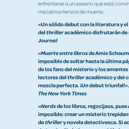
enfrentarse a un asesino que está convir
macabros lienzos de muerte.
«Un sólido debut con la literatura y e
del
académico disfrutarán de 
thriller
Journal
«
de Amie Schaumbe
Muerte entre libros
imposible de soltar hasta la última pág
de los fans del misterio y los amantes 
lectores del
académico y del c
thriller
mezcla perfecta. ¡Un debut triunfal!».
The New York Times
«
de los libros, regocijaos, pu
Nerds
imposible: crear un misterio trepid
de
y novela detectivesca. Si a
thriller