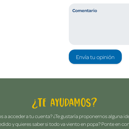
Envía tu opinión
¿Te ayudamos?
 a acceder a tu cuenta? ¿Te gustaría proponernos alguna i
edido y quieres saber si todo va viento en popa? Ponte en co