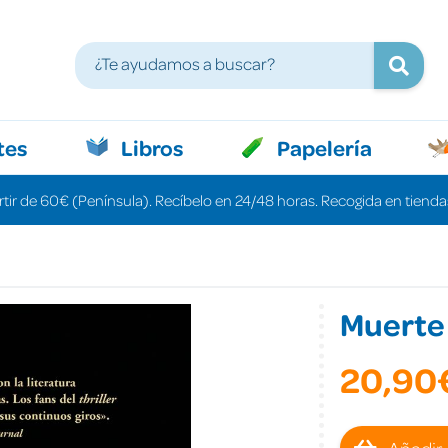
tes
Libros
Papelería
rtir de 60€ (Península). Recíbelo en 24/48 horas. Recogida en tiendas
Muerte 
20,90
Añadir 