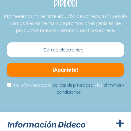
Dideco!
Prometemos no llenarte el buzón de correos, así que solo
vamos a enviarte mails de promociones geniales, de
productos nuevos y alguna que otra sorpresa.
¡Apúntate!
He leído y acepto la
política de privacidad
y los
términos y
condiciones.
Información Dideco