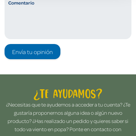
Envía tu opinión
¿Te ayudamos?
¿Necesitas que te ayudemos a acceder a tu cuenta? ¿Te
gustaría proponernos alguna idea o algún nuevo
producto? ¿Has realizado un pedido y quieres saber si
todo va viento en popa? Ponte en contacto con