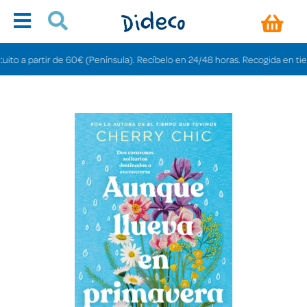
a partir de 60€ (Península). Recíbelo en 24/48 horas. Recogida en tiendas gr