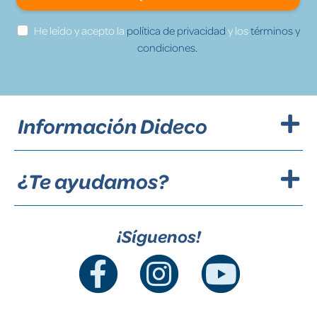
He leído y acepto la
política de privacidad
y los
términos y
condiciones.
Información Dideco
¿Te ayudamos?
¡Síguenos!