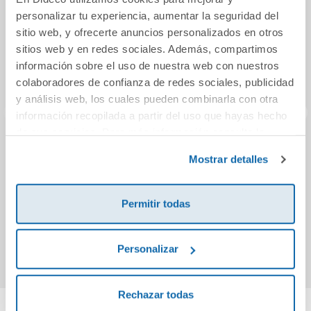
personalizar tu experiencia, aumentar la seguridad del
sitio web, y ofrecerte anuncios personalizados en otros
sitios web y en redes sociales. Además, compartimos
información sobre el uso de nuestra web con nuestros
colaboradores de confianza de redes sociales, publicidad
y análisis web, los cuales pueden combinarla con otra
información recopilada a partir del uso que hayas hecho
de sus servicios. Para más información consulta la
Política de Cookies
¡Ya empieza el
Edición catalán:
Murdl
y la
Política de Privacidad
.
Mostrar detalles
cole!
Avivament Fans
Pr
10-11
l
In
Permitir todas
6,50€
8,50€
Comprar
Comprar
Personalizar
Rechazar todas