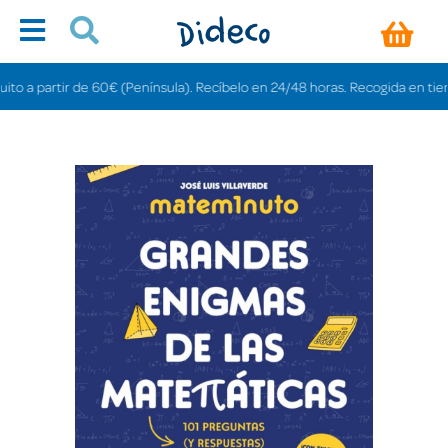
a partir de 60€ (Península). Recíbelo en 24/48 horas. Recogida en tiendas g