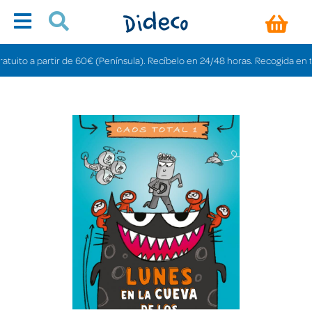
to a partir de 60€ (Península). Recíbelo en 24/48 horas. Recogida en tienda