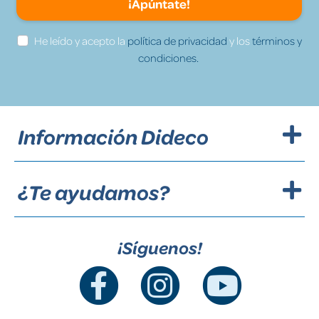
¡Apúntate!
He leído y acepto la
política de privacidad
y los
términos y
condiciones.
Información Dideco
¿Te ayudamos?
¡Síguenos!