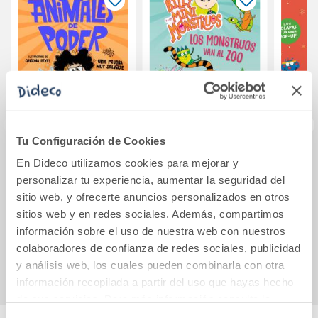
Tu Configuración de Cookies
Animales de poder
Los monstruos van
La 
En Dideco utilizamos cookies para mejorar y
3 - Una prueba
al zoo - LIBRO 15
An
personalizar tu experiencia, aumentar la seguridad del
muy salvaje
sitio web, y ofrecerte anuncios personalizados en otros
sitios web y en redes sociales. Además, compartimos
15,95€
6,95€
información sobre el uso de nuestra web con nuestros
Comprar
Comprar
colaboradores de confianza de redes sociales, publicidad
y análisis web, los cuales pueden combinarla con otra
información recopilada a partir del uso que hayas hecho
de sus servicios. Para más información consulta la
Política de Cookies
y la
Política de Privacidad
.