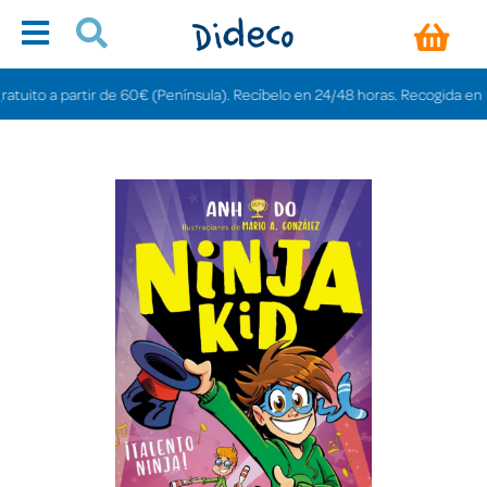
ito a partir de 60€ (Península). Recíbelo en 24/48 horas. Recogida en tienda