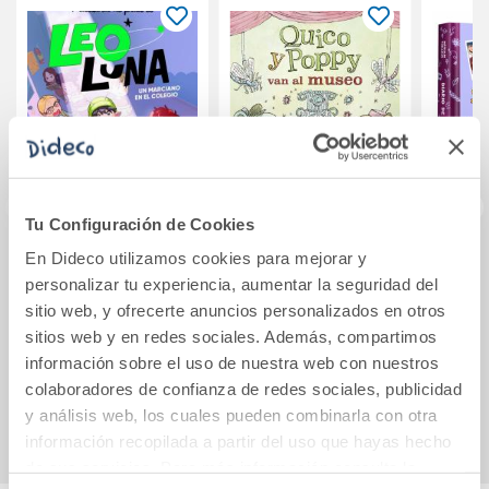
Tu Configuración de Cookies
En Dideco utilizamos cookies para mejorar y
Leo Luna 1 - Un
Quico y Poppy van
Me l
personalizar tu experiencia, aumentar la seguridad del
marciano en el
al museo
dia
sitio web, y ofrecerte anuncios personalizados en otros
colegio
sitios web y en redes sociales. Además, compartimos
10,95€
11,95€
información sobre el uso de nuestra web con nuestros
colaboradores de confianza de redes sociales, publicidad
Comprar
Comprar
y análisis web, los cuales pueden combinarla con otra
información recopilada a partir del uso que hayas hecho
de sus servicios. Para más información consulta la