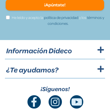
¡Apúntate!
He leído y acepto la
política de privacidad
y los
términos y
condiciones.
Información Dideco
¿Te ayudamos?
¡Síguenos!