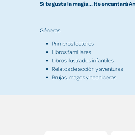
Si te gusta la magia... ¡te encantará 
Géneros
Primeros lectores
Libros familiares
Libros ilustrados infantiles
Relatos de acción y aventuras
Brujas, magos y hechiceros