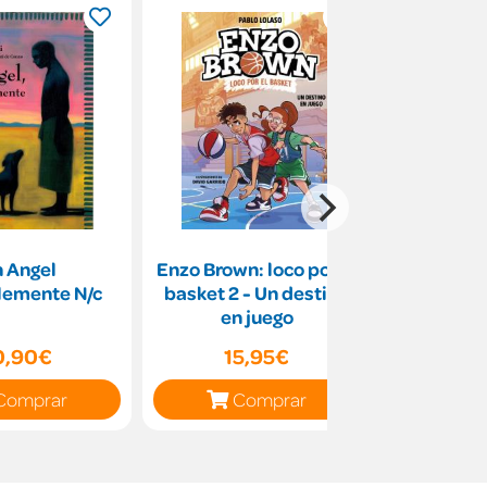
 Angel
Enzo Brown: loco por el
La fuerza
lemente N/c
basket 2 - Un destino
(Crónicas
en juego
0,90€
15,95€
16
Comprar
Comprar
C