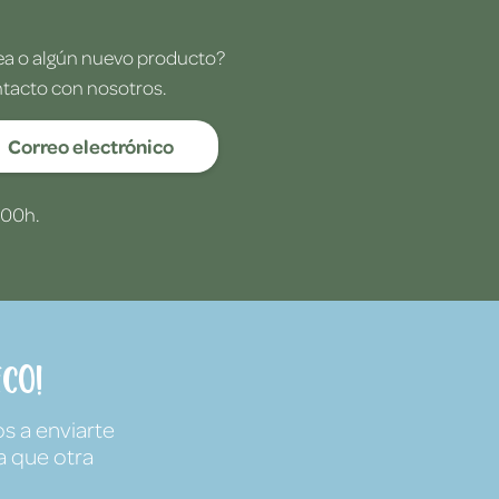
dea o algún nuevo producto?
ntacto con nosotros.
Correo electrónico
:00h.
co!
s a enviarte
a que otra