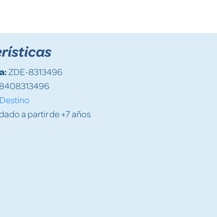
rísticas
a:
ZDE-8313496
8408313496
Destino
do a partir de +7 años