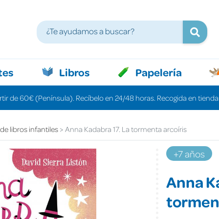
tes
Libros
Papelería
rtir de 60€ (Península). Recíbelo en 24/48 horas. Recogida en tiendas
e libros infantiles
Anna Kadabra 17. La tormenta arcoíris
+7 años
Anna Ka
torment