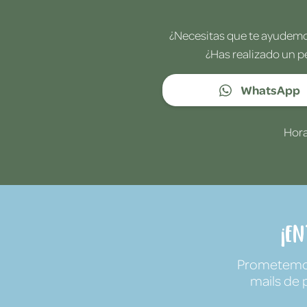
¿Necesitas que te ayudemos
¿Has realizado un p
WhatsApp
Hora
¡E
Prometemos 
mails de 