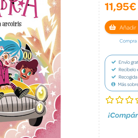
11,95€
Añadir 
Compra a
Envío grat
Recíbelo 
Recogida 
Más sobr
¡Compár