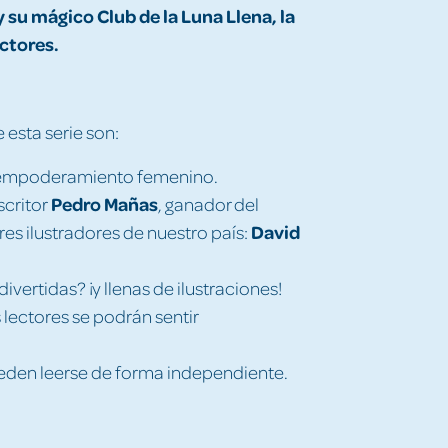
su mágico Club de la Luna Llena, la
ctores.
 esta serie son:
el empoderamiento femenino.
Pedro Mañas
critor
, ganador del
David
es ilustradores de nuestro país:
ivertidas? ¡y llenas de ilustraciones!
 lectores se podrán sentir
eden leerse de forma independiente.