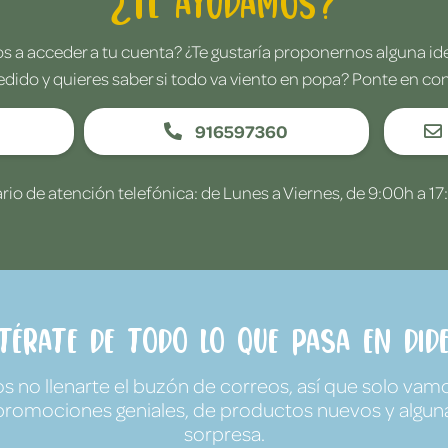
¿Te ayudamos?
 a acceder a tu cuenta? ¿Te gustaría proponernos alguna i
edido y quieres saber si todo va viento en popa? Ponte en co
916597360
rio de atención telefónica: de Lunes a Viernes, de 9:00h a 17
ntérate de todo lo que pasa en Dide
no llenarte el buzón de correos, así que solo vamo
promociones geniales, de productos nuevos y algun
sorpresa.