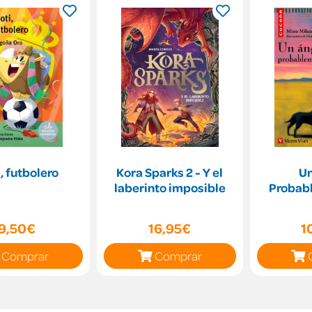
i, futbolero
Kora Sparks 2 - Y el
Un
laberinto imposible
Probab
9,50€
16,95€
1
Comprar
Comprar