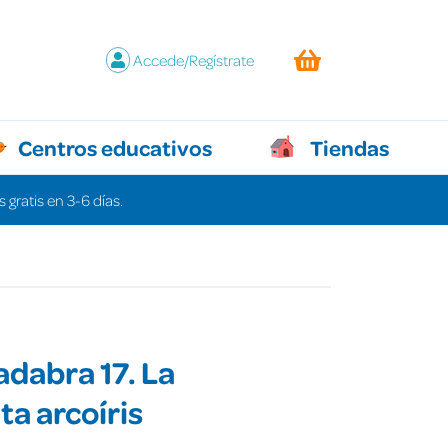
Accede/Regístrate
Centros educativos
Tiendas
 gratis en 3-6 días.
dabra 17. La
a arcoíris