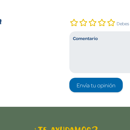
n
Debes i
Envía tu opinión