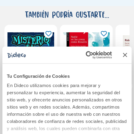
También podría gustarte...
Tu Configuración de Cookies
En Dideco utilizamos cookies para mejorar y
personalizar tu experiencia, aumentar la seguridad del
sitio web, y ofrecerte anuncios personalizados en otros
Misterio S.A. 1 - Los
Nadie ve las cosas
Robin
sitios web y en redes sociales. Además, compartimos
fantasmas no
como Rosalín
C
información sobre el uso de nuestra web con nuestros
existen
colaboradores de confianza de redes sociales, publicidad
15,95€
9,90€
y análisis web, los cuales pueden combinarla con otra