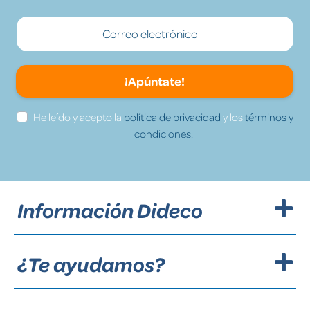
¡Apúntate!
He leído y acepto la
política de privacidad
y los
términos y
condiciones.
Información Dideco
¿Te ayudamos?