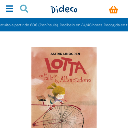
to a partir de 60€ (Península). Recíbelo en 24/48 horas. Recogida en tiendas