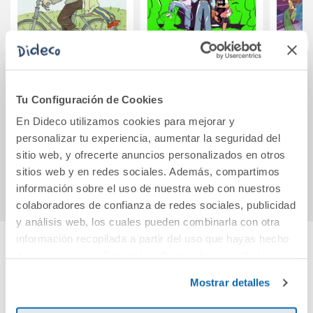
Cuentos para todo
Tembleques 1 -
Astr
el año
Colmillos en el
par
Tu Configuración de Cookies
gimnasio
En Dideco utilizamos cookies para mejorar y
10,95€
12,95€
personalizar tu experiencia, aumentar la seguridad del
sitio web, y ofrecerte anuncios personalizados en otros
Comprar
Comprar
sitios web y en redes sociales. Además, compartimos
información sobre el uso de nuestra web con nuestros
colaboradores de confianza de redes sociales, publicidad
y análisis web, los cuales pueden combinarla con otra
información recopilada a partir del uso que hayas hecho
de sus servicios. Para más información consulta la
Cuéntanos tu opinión
Política de Cookies
y la
Política de Privacidad
.
Mostrar detalles
¡Sé el primero en valorar este producto!