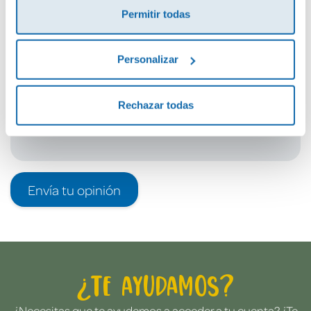
Permitir todas
Debes iniciar sesión para poder valorarlo
Personalizar
Rechazar todas
Envía tu opinión
¿Te ayudamos?
¿Necesitas que te ayudemos a acceder a tu cuenta? ¿Te