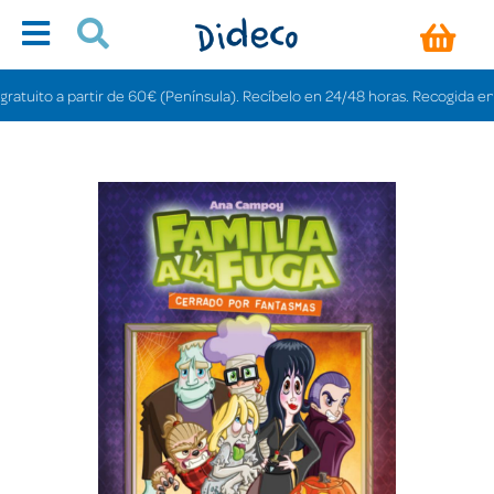
ito a partir de 60€ (Península). Recíbelo en 24/48 horas. Recogida en tiend