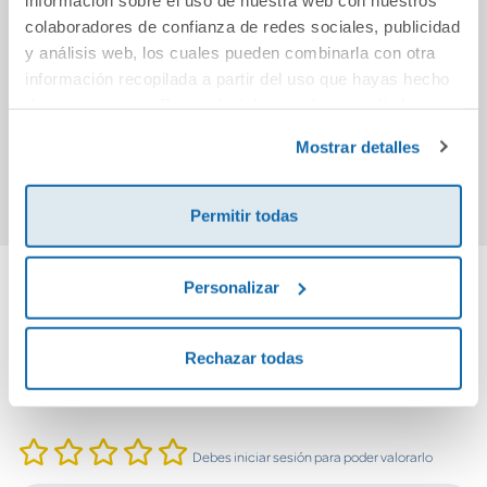
colaboradores de confianza de redes sociales, publicidad
Los siguientes
Las deliciosas
y análisis web, los cuales pueden combinarla con otra
historias de la
taberna
información recopilada a partir del uso que hayas hecho
Kamogawa
de sus servicios. Para más información consulta la
10,95€
10,95€
(Taberna
Política de Cookies
y la
Política de Privacidad
.
Mostrar detalles
Kamogawa 2)
Comprar
Comprar
Permitir todas
Personalizar
Cuéntanos tu opinión
Rechazar todas
¡Sé el primero en valorar este producto!
Debes iniciar sesión para poder valorarlo