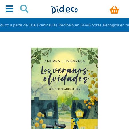
to a partir de 60€ (Península). Recíbelo en 24/48 horas. Recogida en tienda