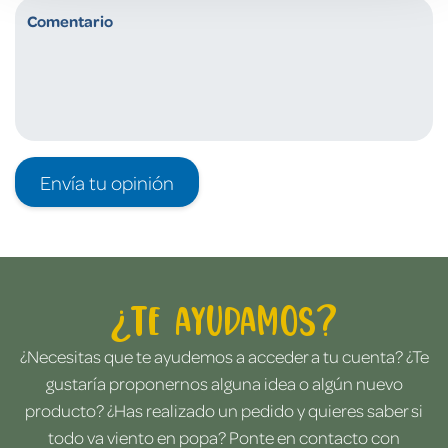
Envía tu opinión
¿Te ayudamos?
¿Necesitas que te ayudemos a acceder a tu cuenta? ¿Te
gustaría proponernos alguna idea o algún nuevo
producto? ¿Has realizado un pedido y quieres saber si
todo va viento en popa? Ponte en contacto con