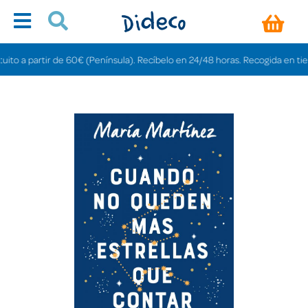
 a partir de 60€ (Península). Recíbelo en 24/48 horas. Recogida en tiendas 