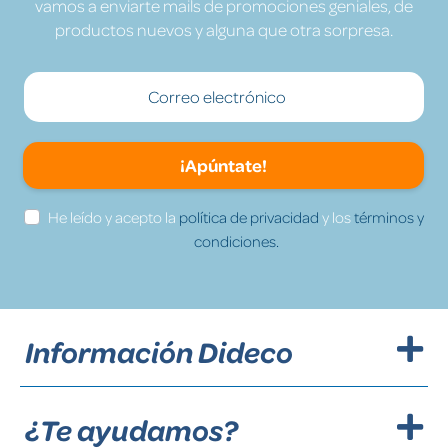
vamos a enviarte mails de promociones geniales, de
productos nuevos y alguna que otra sorpresa.
¡Apúntate!
He leído y acepto la
política de privacidad
y los
términos y
condiciones.
Información Dideco
¿Te ayudamos?