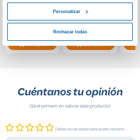
El psicoanalista en
Africanus (edición
Favo
Personalizar
la mira (El
especial limitada)
Psicoanalista 3)
(Trilogía Africanus
1)
12,95€
16,95€
Rechazar todas
Comprar
Comprar
Cuéntanos tu opinión
¡Sé el primero en valorar este producto!
Debes iniciar sesión para poder valorarlo