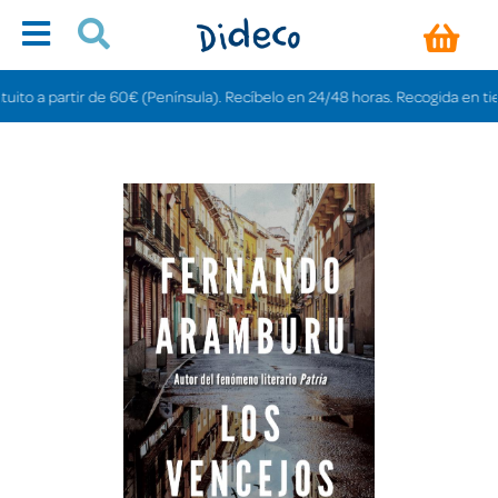
 a partir de 60€ (Península). Recíbelo en 24/48 horas. Recogida en tiendas 