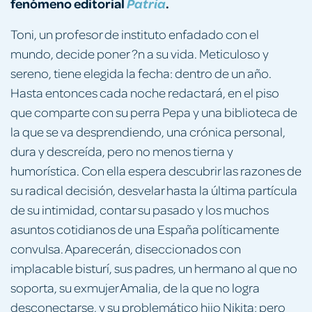
fenómeno editorial
.
Patria
Toni, un profesor de instituto enfadado con el
mundo, decide poner ?n a su vida. Meticuloso y
sereno, tiene elegida la fecha: dentro de un año.
Hasta entonces cada noche redactará, en el piso
que comparte con su perra Pepa y una biblioteca de
la que se va desprendiendo, una crónica personal,
dura y descreída, pero no menos tierna y
humorística. Con ella espera descubrir las razones de
su radical decisión, desvelar hasta la última partícula
de su intimidad, contar su pasado y los muchos
asuntos cotidianos de una España políticamente
convulsa. Aparecerán, diseccionados con
implacable bisturí, sus padres, un hermano al que no
soporta, su exmujer Amalia, de la que no logra
desconectarse, y su problemático hijo Nikita; pero