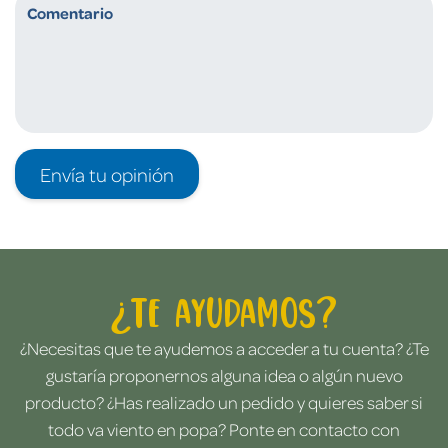
Envía tu opinión
¿Te ayudamos?
¿Necesitas que te ayudemos a acceder a tu cuenta? ¿Te
gustaría proponernos alguna idea o algún nuevo
producto? ¿Has realizado un pedido y quieres saber si
todo va viento en popa? Ponte en contacto con