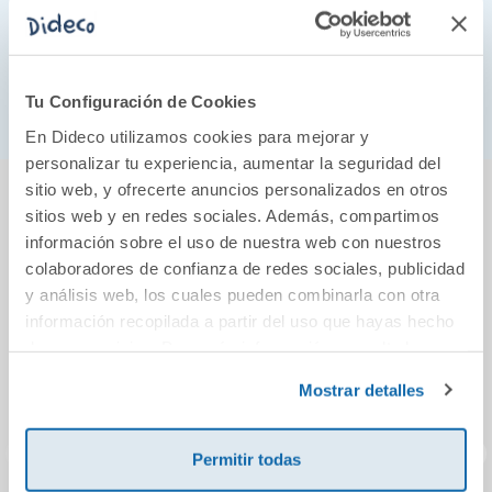
«Una novela extraordinaria? Un festín literario, un
Benjamín Prado, La Ventana (Cadena
novelón.»
Ser)
Tu Configuración de Cookies
En Dideco utilizamos cookies para mejorar y
personalizar tu experiencia, aumentar la seguridad del
También podría gustarte...
sitio web, y ofrecerte anuncios personalizados en otros
sitios web y en redes sociales. Además, compartimos
información sobre el uso de nuestra web con nuestros
colaboradores de confianza de redes sociales, publicidad
y análisis web, los cuales pueden combinarla con otra
información recopilada a partir del uso que hayas hecho
de sus servicios. Para más información consulta la
Política de Cookies
y la
Política de Privacidad
.
Mostrar detalles
Permitir todas