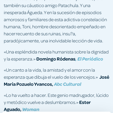
también su cáustico amigo Patachula. Y una
inesperada Águeda. Y en la sucesión de episodios
amorosos y familiares de esta adictiva constelación
humana, Toni, hombre desorientado empeñado en
hacer recuento de sus ruinas, insu?a,
paradójicamente, una inolvidable lección de vida.
«Una espléndida novela humanista sobre la dignidad
Domingo Ródenas
y la esperanza.»
, El Periódico
«Un canto a la vida, la amistad y el amor con la
José
esperanza que dibuja el vuelo de los vencejos.»
María Pozuelo Yvancos,
Abc Cultural
«Lo ha vuelto a hacer. Este genio madrugador, lúcido
Ester
y metódico vuelve a deslumbrarnos.»
Aguado,
Woman