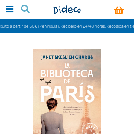
 a partir de 60€ (Península). Recíbelo en 24/48 horas. Recogida en tiendas 