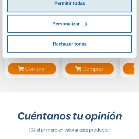
Permitir todas
Personalizar
La danza de los
El espía
Una c
tulipanes
Ma
Rechazar todas
(Inspectora Ane
no
Cestero 1)
12,95€
12,95€
Comprar
Comprar
Cuéntanos tu opinión
¡Sé el primero en valorar este producto!