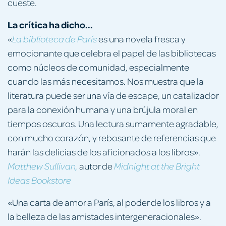
cueste.
La crítica ha dicho...
«
es una novela fresca y
La biblioteca de París
emocionante que celebra el papel de las bibliotecas
como núcleos de comunidad, especialmente
cuando las más necesitamos. Nos muestra que la
literatura puede ser una vía de escape, un catalizador
para la conexión humana y una brújula moral en
tiempos oscuros. Una lectura sumamente agradable,
con mucho corazón, y rebosante de referencias que
harán las delicias de los aficionados a los libros».
autor de
Matthew Sullivan,
Midnight at the Bright
Ideas Bookstore
«Una carta de amor a París, al poder de los libros y a
la belleza de las amistades intergeneracionales».