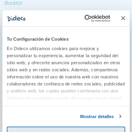
Booklist
«Un libro encantandor, rico en detalles... los lectores
de literatura histórica se verán atrapadospor el
realismo de la narración y la amistad que se forja
Tu Configuración de Cookies
entre una viuda y una joven solitaria».
Publisher's Weekly
En Dideco utilizamos cookies para mejorar y
personalizar tu experiencia, aumentar la seguridad del
sitio web, y ofrecerte anuncios personalizados en otros
sitios web y en redes sociales. Además, compartimos
También podría gustarte...
información sobre el uso de nuestra web con nuestros
colaboradores de confianza de redes sociales, publicidad
y análisis web, los cuales pueden combinarla con otra
información recopilada a partir del uso que hayas hecho
de sus servicios. Para más información consulta la
Política de Cookies
y la
Política de Privacidad
.
Mostrar detalles