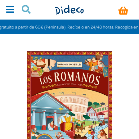
ito a partir de 60€ (Península). Recíbelo en 24/48 horas. Recogida en tiend