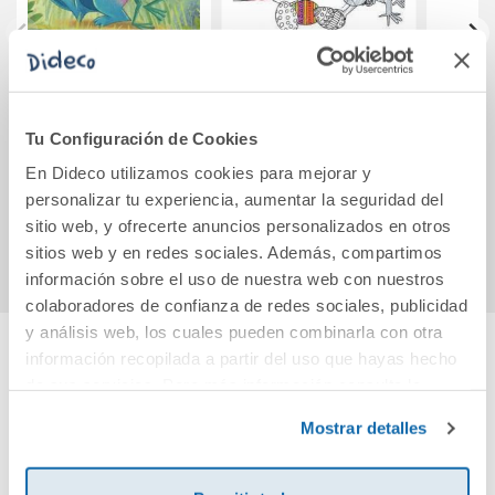
Respira. CARMELA
JOLLY PHONICS
L
WORKBOOK 2
U
Tu Configuración de Cookies
PRECURSIVE
Bachi
LETTERS
En Dideco utilizamos cookies para mejorar y
17,00€
5,29€
personalizar tu experiencia, aumentar la seguridad del
Comprar
Comprar
sitio web, y ofrecerte anuncios personalizados en otros
sitios web y en redes sociales. Además, compartimos
información sobre el uso de nuestra web con nuestros
colaboradores de confianza de redes sociales, publicidad
y análisis web, los cuales pueden combinarla con otra
información recopilada a partir del uso que hayas hecho
Cuéntanos tu opinión
de sus servicios. Para más información consulta la
Política de Cookies
y la
Política de Privacidad
.
Mostrar detalles
¡Sé el primero en valorar este producto!