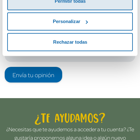
Permitir todas
Debes iniciar sesión para poder valorarlo
Personalizar
Rechazar todas
Envía tu opinión
¿Te ayudamos?
¿Necesitas que te ayudemos a acceder a tu cuenta? ¿Te
gustaría proponernos alguna idea o algún nuevo