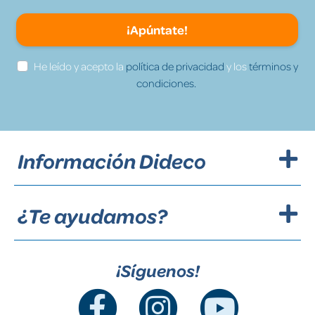
¡Apúntate!
He leído y acepto la
política de privacidad
y los
términos y
condiciones.
Información Dideco
¿Te ayudamos?
¡Síguenos!