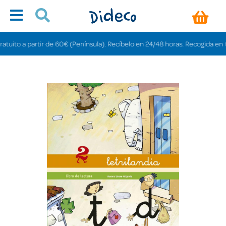
to a partir de 60€ (Península). Recíbelo en 24/48 horas. Recogida en tienda