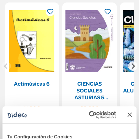
Actimúsicas 6
CIENCIAS
CL
SOCIALES
ALUM
ASTURIAS 5
PRIMARIA
11,00€
39,03€
CONSTRUYENDO
MUNDOS
Comprar
Comprar
Tu Configuración de Cookies