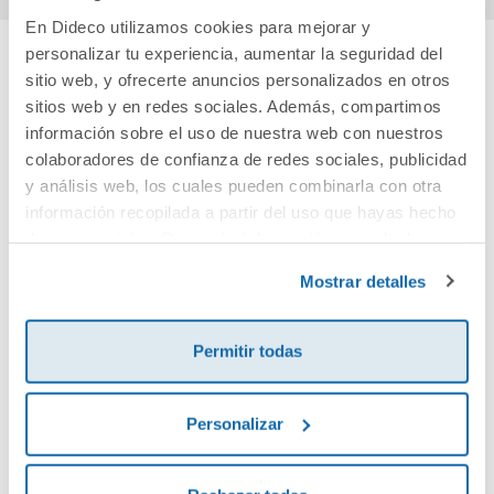
En Dideco utilizamos cookies para mejorar y
personalizar tu experiencia, aumentar la seguridad del
sitio web, y ofrecerte anuncios personalizados en otros
Cuéntanos tu opinión
sitios web y en redes sociales. Además, compartimos
información sobre el uso de nuestra web con nuestros
¡Sé el primero en valorar este producto!
colaboradores de confianza de redes sociales, publicidad
y análisis web, los cuales pueden combinarla con otra
información recopilada a partir del uso que hayas hecho
Debes iniciar sesión para poder valorarlo
de sus servicios. Para más información consulta la
Política de Cookies
y la
Política de Privacidad
.
Mostrar detalles
Permitir todas
Personalizar
Envía tu opinión