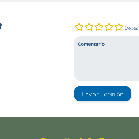
n
Debes i
Envía tu opinión