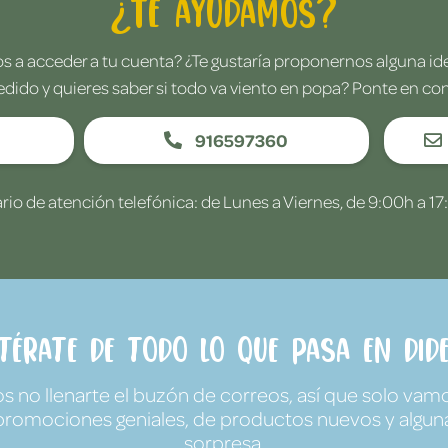
¿Te ayudamos?
 a acceder a tu cuenta? ¿Te gustaría proponernos alguna i
edido y quieres saber si todo va viento en popa? Ponte en co
916597360
rio de atención telefónica: de Lunes a Viernes, de 9:00h a 17
ntérate de todo lo que pasa en Dide
no llenarte el buzón de correos, así que solo vamo
promociones geniales, de productos nuevos y algun
sorpresa.