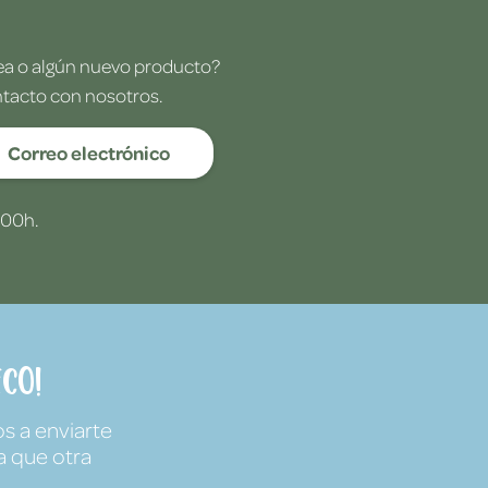
dea o algún nuevo producto?
ntacto con nosotros.
Correo electrónico
:00h.
co!
s a enviarte
a que otra