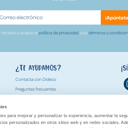
¡Apúntate
He leído y acepto la
política de privacidad
y los
términos y condicion
¿Te ayudamos?
¡S
Contacta con Dideco
Preguntas frecuentes
Formas de pago
kies
Gastos y condiciones de envío
es para mejorar y personalizar tu experiencia, aumentar la segu
Devoluciones
ncios personalizados en otros sitios web y en redes sociales. A