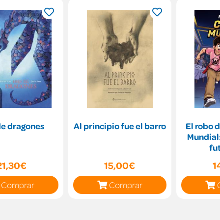
de dragones
Al principio fue el barro
El robo 
Mundial:
fu
21,30€
15,00€
1
Comprar
Comprar