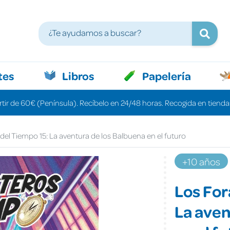
tes
Libros
Papelería
rtir de 60€ (Península). Recíbelo en 24/48 horas. Recogida en tiendas
del Tiempo 15: La aventura de los Balbuena en el futuro
+10 años
Los For
La aven