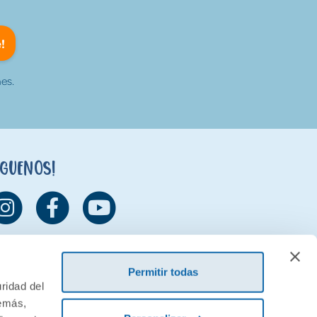
!
es.
íguenos!
Permitir todas
ridad del
demás,