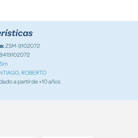
rísticas
a:
ZSM-9102072
8419102072
Sm
NTIAGO, ROBERTO
do a partir de +10 años