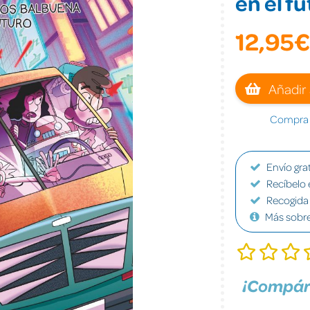
en el f
12,95€
Añadir 
Compra a
Envío grat
Recíbelo 
Recogida 
Más sobr
¡Compár