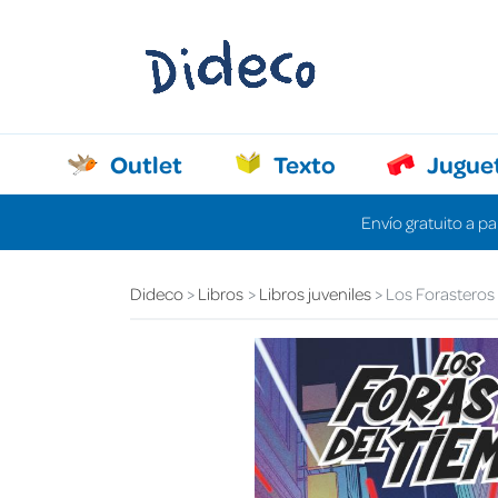
Outlet
Texto
Jugue
Envío gratuito a pa
Dideco
Libros
Libros juveniles
Los Forasteros 