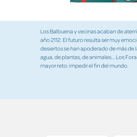
Los Balbuena y vecinas acaban de aterri
año 2112. El futuro resulta ser muy emoc
desiertos se han apoderado de más de l
agua, de plantas, de animales... Los Fora
mayor reto: impedir el fin del mundo.