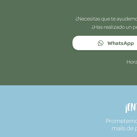
¿Necesitas que te ayudemos
¿Has realizado un p
WhatsApp
Hora
¡E
Prometemos 
mails de 