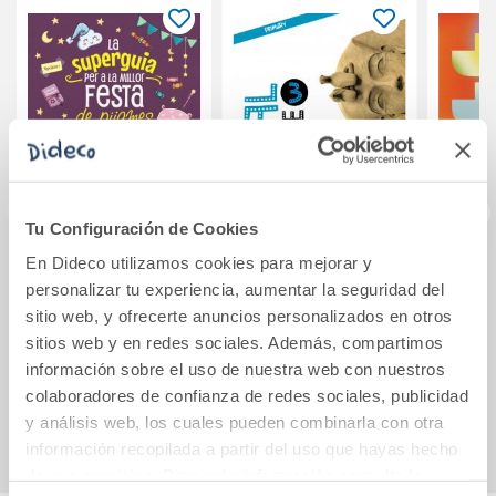
Tu Configuración de Cookies
En Dideco utilizamos cookies para mejorar y
La super guia per a
Social Science 3.
Jo
personalizar tu experiencia, aumentar la seguridad del
la millor festa de
Activity book.
sitio web, y ofrecerte anuncios personalizados en otros
pijames
sitios web y en redes sociales. Además, compartimos
16,95€
12,16€
información sobre el uso de nuestra web con nuestros
colaboradores de confianza de redes sociales, publicidad
Comprar
Comprar
y análisis web, los cuales pueden combinarla con otra
información recopilada a partir del uso que hayas hecho
de sus servicios. Para más información consulta la