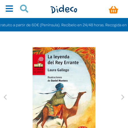
ito a partir de 60€ (Península). Recíbelo en 24/48 horas. Recogida en tienda