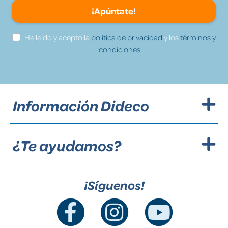
¡Apúntate!
He leído y acepto la
política de privacidad
y los
términos y
condiciones.
Información Dideco
¿Te ayudamos?
¡Síguenos!