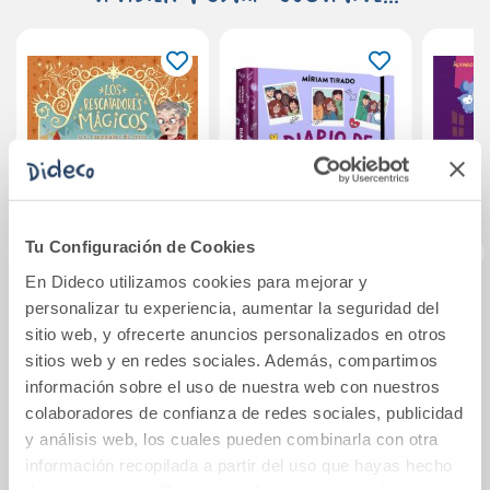
Tu Configuración de Cookies
En Dideco utilizamos cookies para mejorar y
personalizar tu experiencia, aumentar la seguridad del
Los Rescatadores
Me llamo Goa: El
Carla
sitio web, y ofrecerte anuncios personalizados en otros
Mágicos 2. El
diario de Goa
Una t
cumpleaños del
sitios web y en redes sociales. Además, compartimos
revés
información sobre el uso de nuestra web con nuestros
11,50€
17,15€
colaboradores de confianza de redes sociales, publicidad
y análisis web, los cuales pueden combinarla con otra
Comprar
Comprar
información recopilada a partir del uso que hayas hecho