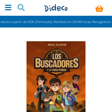
ito a partir de 60€ (Península). Recíbelo en 24/48 horas. Recogida en tienda