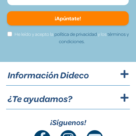
¡Apúntate!
He leído y acepto la
política de privacidad
y los
términos y
condiciones.
Información Dideco
¿Te ayudamos?
¡Síguenos!