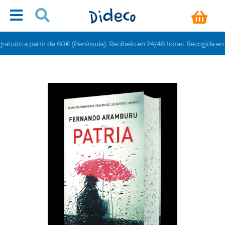
ito a partir de 60€ (Península). Recíbelo en 24/48 horas. Recogida en tiend