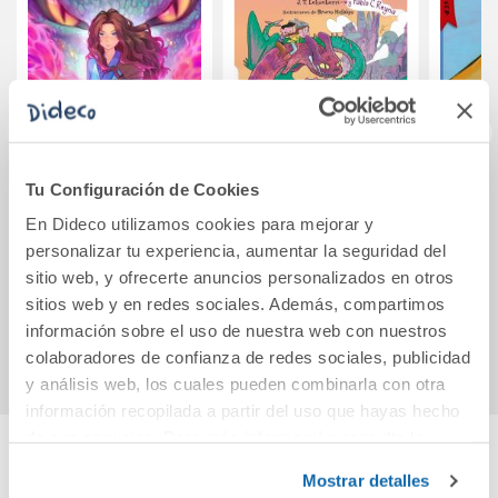
Tu Configuración de Cookies
La fuerza del
Carreras de
Patit
dragón (Crónicas
dragones 3: Garras
En Dideco utilizamos cookies para mejorar y
de Lilium 1)
y maldiciones
personalizar tu experiencia, aumentar la seguridad del
sitio web, y ofrecerte anuncios personalizados en otros
16,95€
12,95€
sitios web y en redes sociales. Además, compartimos
Comprar
Comprar
información sobre el uso de nuestra web con nuestros
colaboradores de confianza de redes sociales, publicidad
y análisis web, los cuales pueden combinarla con otra
información recopilada a partir del uso que hayas hecho
de sus servicios. Para más información consulta la
Política de Cookies
y la
Política de Privacidad
.
Mostrar detalles
Cuéntanos tu opinión