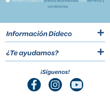
He leído y acepto la
política de privacidad
y los
términos y
condiciones.
Información Dideco
¿Te ayudamos?
¡Síguenos!