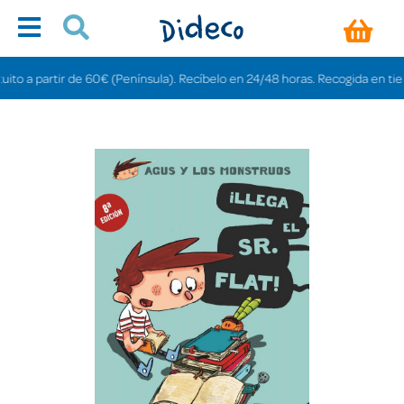
 a partir de 60€ (Península). Recíbelo en 24/48 horas. Recogida en tiendas 