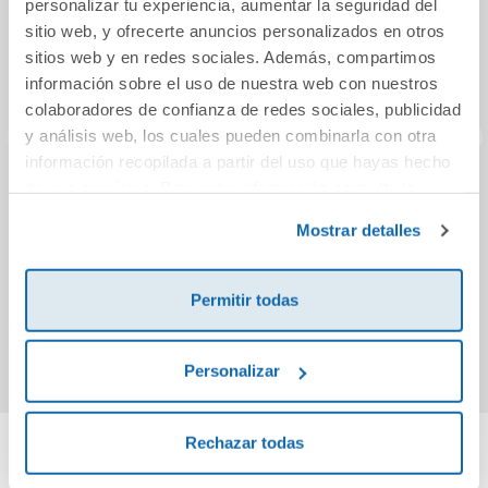
personalizar tu experiencia, aumentar la seguridad del
sitio web, y ofrecerte anuncios personalizados en otros
sitios web y en redes sociales. Además, compartimos
información sobre el uso de nuestra web con nuestros
colaboradores de confianza de redes sociales, publicidad
y análisis web, los cuales pueden combinarla con otra
información recopilada a partir del uso que hayas hecho
de sus servicios. Para más información consulta la
La estrella viajera
Insu-Pu: La isla de
Tú e
Política de Cookies
y la
Política de Privacidad
.
los niños perdidos
Mostrar detalles
11,20€
10,95€
Permitir todas
Comprar
Comprar
Personalizar
Rechazar todas