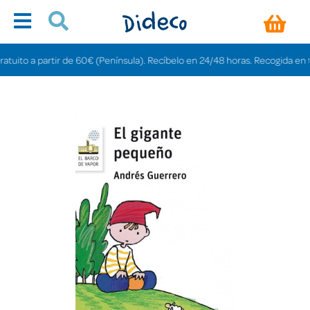
ito a partir de 60€ (Península). Recíbelo en 24/48 horas. Recogida en tienda