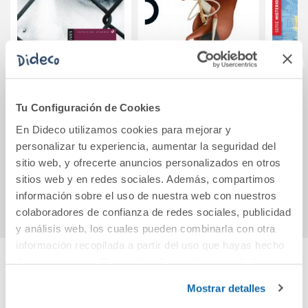
El año de la
El flautista de
Ases
Tu Configuración de Cookies
venganza
Hamelín
Canad
En Dideco utilizamos cookies para mejorar y
personalizar tu experiencia, aumentar la seguridad del
13,30€
11,20€
sitio web, y ofrecerte anuncios personalizados en otros
sitios web y en redes sociales. Además, compartimos
Comprar
Comprar
información sobre el uso de nuestra web con nuestros
colaboradores de confianza de redes sociales, publicidad
y análisis web, los cuales pueden combinarla con otra
información recopilada a partir del uso que hayas hecho
de sus servicios. Para más información consulta la
Política de Cookies
y la
Política de Privacidad
.
Cuéntanos tu opinión
Mostrar detalles