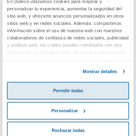
En Dideco utilizamos cookies para mejorar y
personalizar tu experiencia, aumentar la seguridad del
Cuéntanos tu opinión
sitio web, y ofrecerte anuncios personalizados en otros
sitios web y en redes sociales. Además, compartimos
¡Sé el primero en valorar este producto!
información sobre el uso de nuestra web con nuestros
colaboradores de confianza de redes sociales, publicidad
y análisis web, los cuales pueden combinarla con otra
información recopilada a partir del uso que hayas hecho
Debes iniciar sesión para poder valorarlo
de sus servicios. Para más información consulta la
Política de Cookies
y la
Política de Privacidad
.
Mostrar detalles
Permitir todas
Personalizar
Envía tu opinión
Rechazar todas