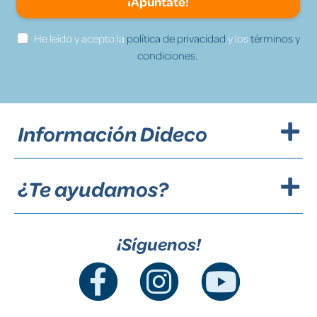
¡Apúntate!
He leído y acepto la
política de privacidad
y los
términos y
condiciones.
Información Dideco
¿Te ayudamos?
¡Síguenos!