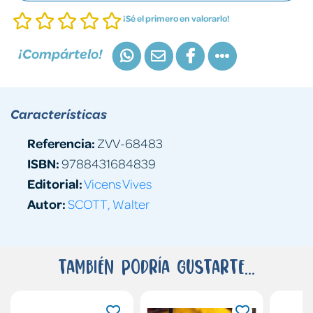
¡Sé el primero en valorarlo!
¡Compártelo!
Características
Referencia:
ZVV-68483
ISBN:
9788431684839
Editorial:
Vicens Vives
Autor:
SCOTT, Walter
También podría gustarte...