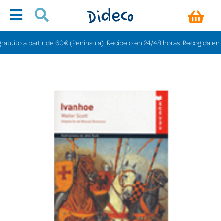
ito a partir de 60€ (Península). Recíbelo en 24/48 horas. Recogida en tiend