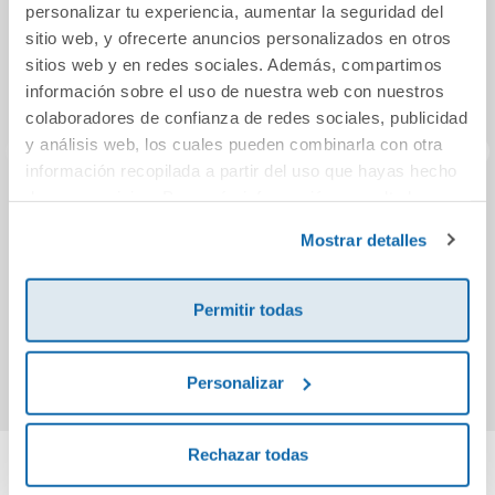
personalizar tu experiencia, aumentar la seguridad del
sitio web, y ofrecerte anuncios personalizados en otros
sitios web y en redes sociales. Además, compartimos
información sobre el uso de nuestra web con nuestros
colaboradores de confianza de redes sociales, publicidad
y análisis web, los cuales pueden combinarla con otra
información recopilada a partir del uso que hayas hecho
de sus servicios. Para más información consulta la
Buenas noches y
Avioncito
Fe
Política de Cookies
y la
Política de Privacidad
.
dulces cuentos
hi
Mostrar detalles
Powe
Pow
9,90€
8,90€
Permitir todas
Comprar
Comprar
Personalizar
Rechazar todas