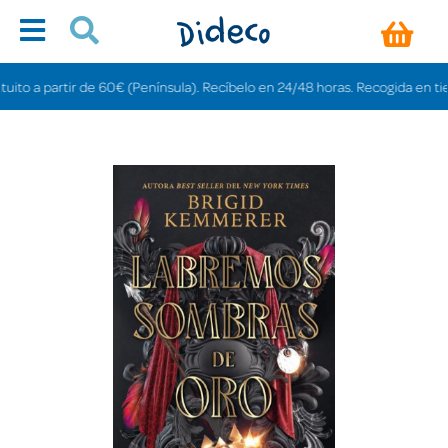
 a partir de 60€ (Península). Recíbelo en 24/48 horas. Recogida en tiendas 